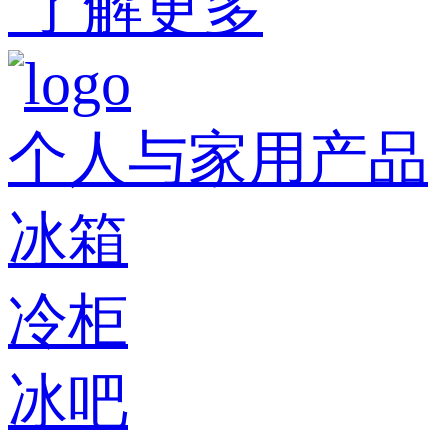
了解更多
个人与家用产品
冰箱
冷柜
冰吧