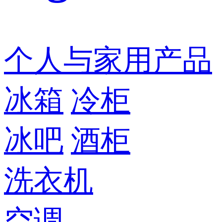
个人与家用产品
冰箱
冷柜
冰吧
酒柜
洗衣机
空调