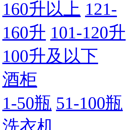
160升以上
121-
160升
101-120升
100升及以下
酒柜
1-50瓶
51-100瓶
洗衣机