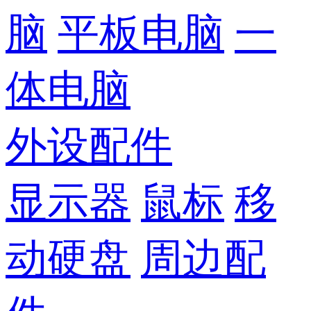
脑
平板电脑
一
体电脑
外设配件
显示器
鼠标
移
动硬盘
周边配