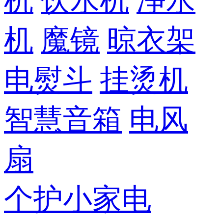
机
饮水机
净水
机
魔镜
晾衣架
电熨斗
挂烫机
智慧音箱
电风
扇
个护小家电