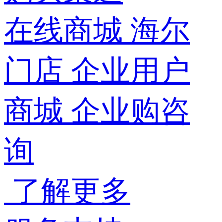
在线商城
海尔
门店
企业用户
商城
企业购咨
询
了解更多