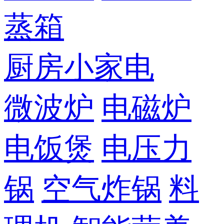
蒸箱
厨房小家电
微波炉
电磁炉
电饭煲
电压力
锅
空气炸锅
料