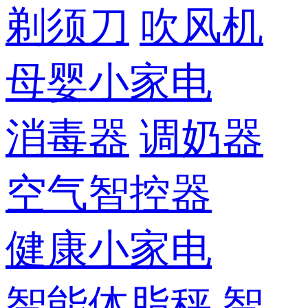
剃须刀
吹风机
母婴小家电
消毒器
调奶器
空气智控器
健康小家电
智能体脂秤
智