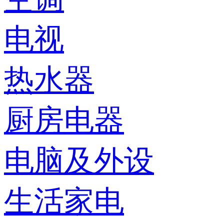
电视
热水器
厨房电器
电脑及外设
生活家电