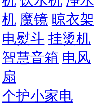
机
饮水机
净水
机
魔镜
晾衣架
电熨斗
挂烫机
智慧音箱
电风
扇
个护小家电