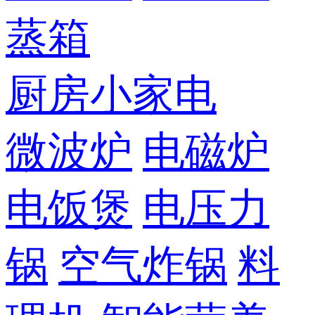
蒸箱
厨房小家电
微波炉
电磁炉
电饭煲
电压力
锅
空气炸锅
料