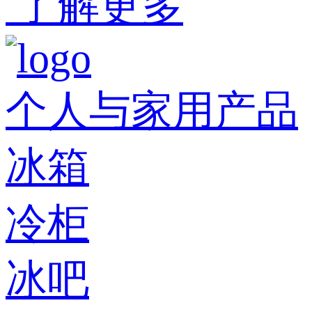
了解更多
个人与家用产品
冰箱
冷柜
冰吧