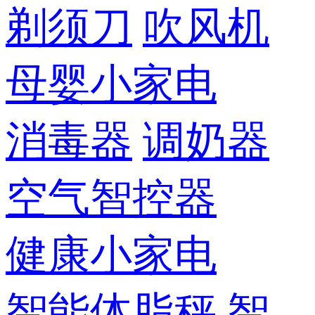
剃须刀
吹风机
母婴小家电
消毒器
调奶器
空气智控器
健康小家电
智能体脂秤
智