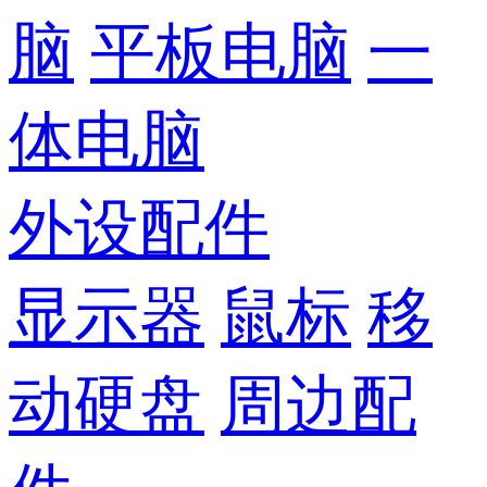
脑
平板电脑
一
体电脑
外设配件
显示器
鼠标
移
动硬盘
周边配