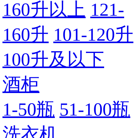
160升以上
121-
160升
101-120升
100升及以下
酒柜
1-50瓶
51-100瓶
洗衣机