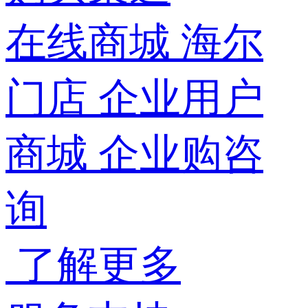
在线商城
海尔
门店
企业用户
商城
企业购咨
询
了解更多