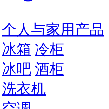
个人与家用产品
冰箱
冷柜
冰吧
酒柜
洗衣机
空调