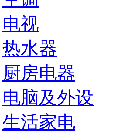
电视
热水器
厨房电器
电脑及外设
生活家电