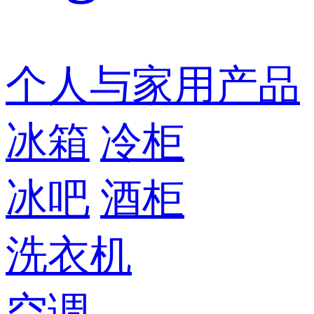
个人与家用产品
冰箱
冷柜
冰吧
酒柜
洗衣机
空调