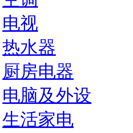
电视
热水器
厨房电器
电脑及外设
生活家电