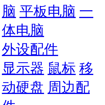
脑
平板电脑
一
体电脑
外设配件
显示器
鼠标
移
动硬盘
周边配