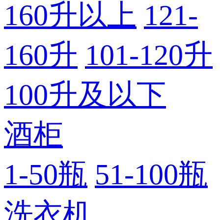
160升以上
121-
160升
101-120升
100升及以下
酒柜
1-50瓶
51-100瓶
洗衣机