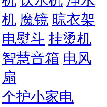
机
饮水机
净水
机
魔镜
晾衣架
电熨斗
挂烫机
智慧音箱
电风
扇
个护小家电