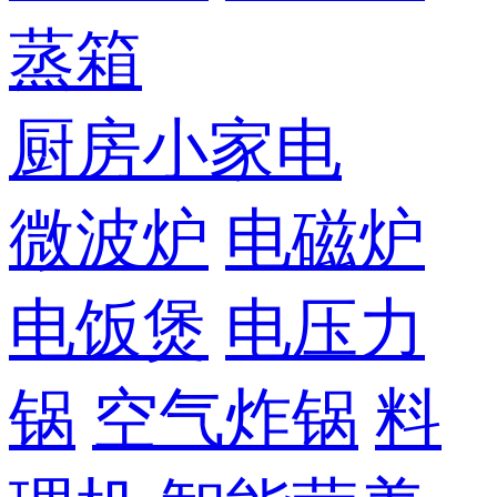
蒸箱
厨房小家电
微波炉
电磁炉
电饭煲
电压力
锅
空气炸锅
料