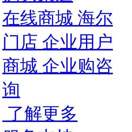
在线商城
海尔
门店
企业用户
商城
企业购咨
询
了解更多