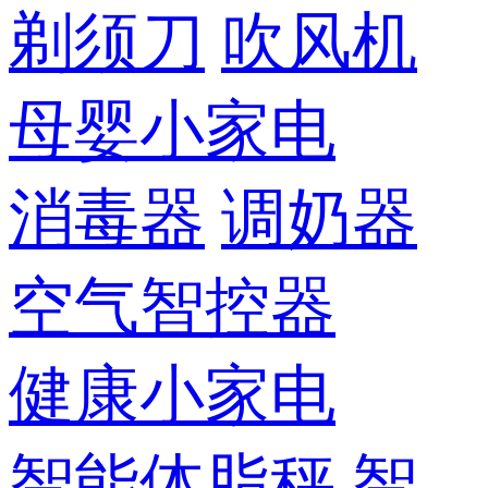
剃须刀
吹风机
母婴小家电
消毒器
调奶器
空气智控器
健康小家电
智能体脂秤
智