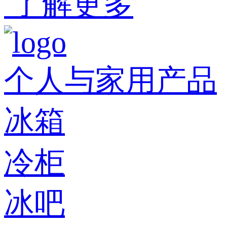
了解更多
个人与家用产品
冰箱
冷柜
冰吧