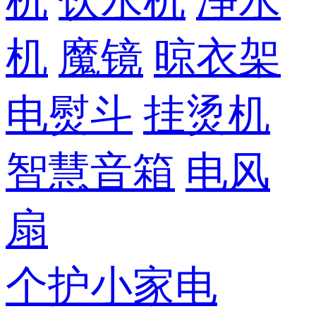
机
饮水机
净水
机
魔镜
晾衣架
电熨斗
挂烫机
智慧音箱
电风
扇
个护小家电