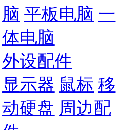
脑
平板电脑
一
体电脑
外设配件
显示器
鼠标
移
动硬盘
周边配