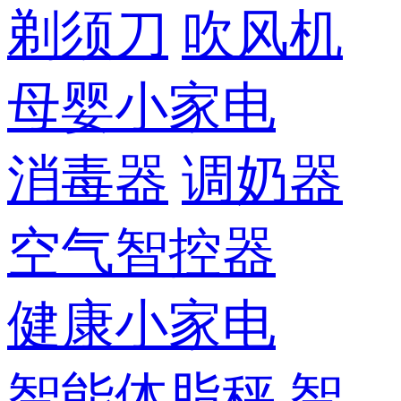
剃须刀
吹风机
母婴小家电
消毒器
调奶器
空气智控器
健康小家电
智能体脂秤
智