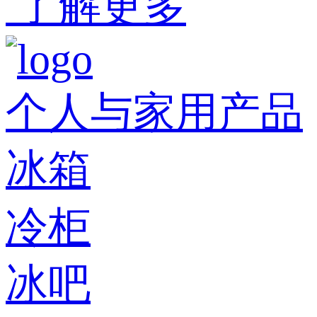
了解更多
个人与家用产品
冰箱
冷柜
冰吧