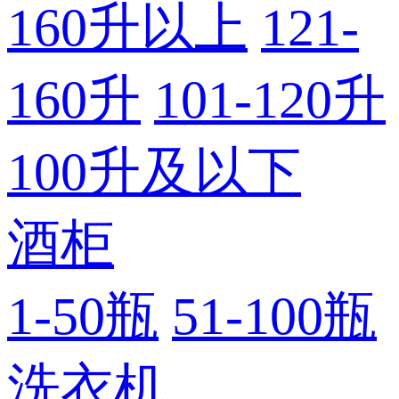
160升以上
121-
160升
101-120升
100升及以下
酒柜
1-50瓶
51-100瓶
洗衣机