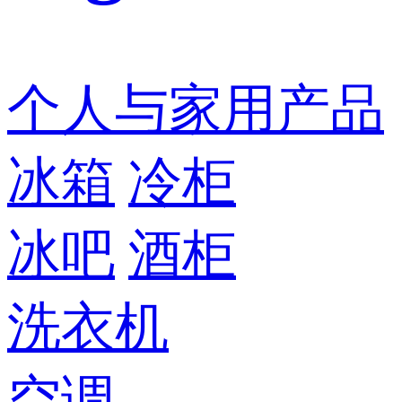
个人与家用产品
冰箱
冷柜
冰吧
酒柜
洗衣机
空调