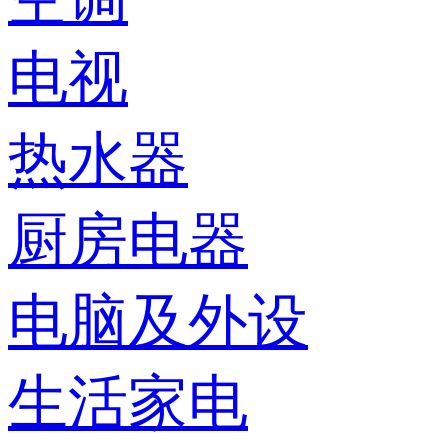
电视
热水器
厨房电器
电脑及外设
生活家电