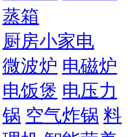
蒸箱
厨房小家电
微波炉
电磁炉
电饭煲
电压力
锅
空气炸锅
料