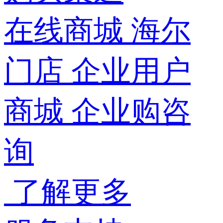
在线商城
海尔
门店
企业用户
商城
企业购咨
询
了解更多