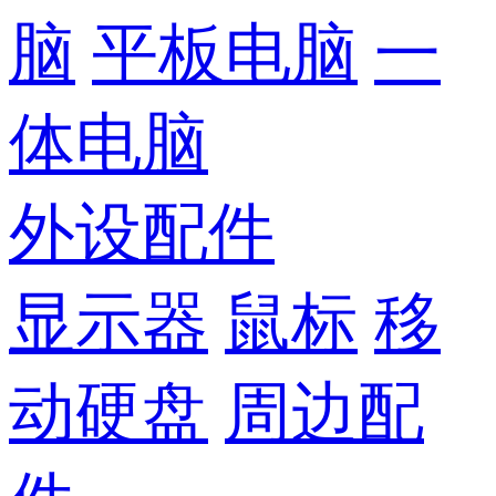
脑
平板电脑
一
体电脑
外设配件
显示器
鼠标
移
动硬盘
周边配