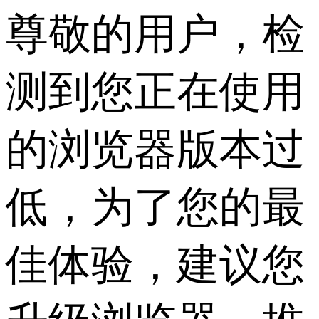
尊敬的用户，检
测到您正在使用
的浏览器版本过
低，为了您的最
佳体验，建议您