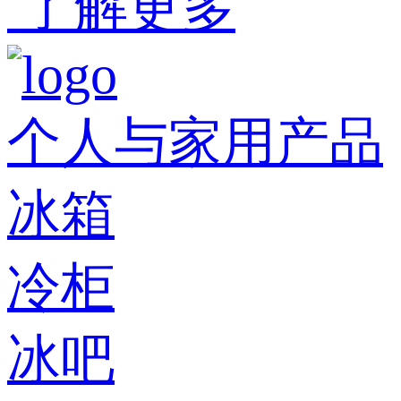
了解更多
个人与家用产品
冰箱
冷柜
冰吧