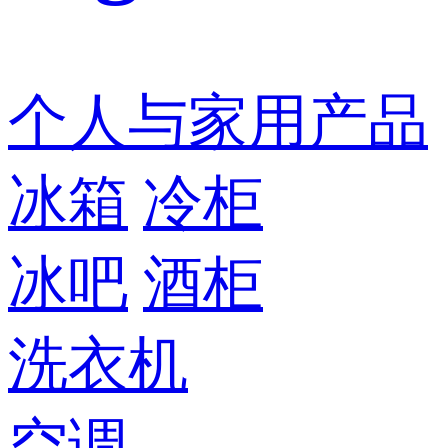
个人与家用产品
冰箱
冷柜
冰吧
酒柜
洗衣机
空调