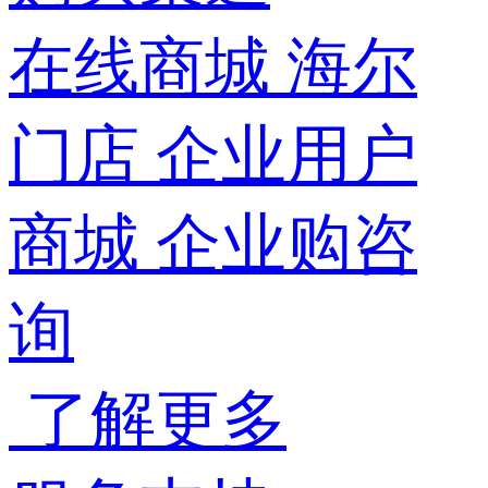
在线商城
海尔
门店
企业用户
商城
企业购咨
询
了解更多