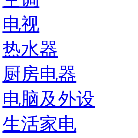
电视
热水器
厨房电器
电脑及外设
生活家电