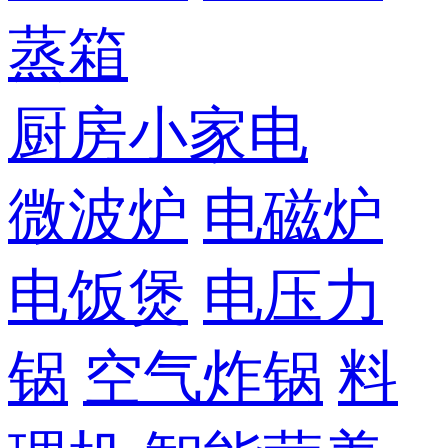
蒸箱
厨房小家电
微波炉
电磁炉
电饭煲
电压力
锅
空气炸锅
料