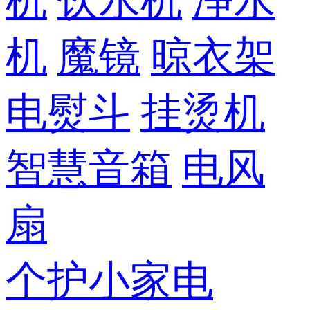
机
饮水机
净水
机
魔镜
晾衣架
电熨斗
挂烫机
智慧音箱
电风
扇
个护小家电