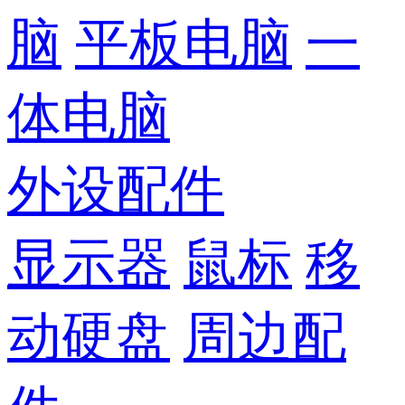
脑
平板电脑
一
体电脑
外设配件
显示器
鼠标
移
动硬盘
周边配