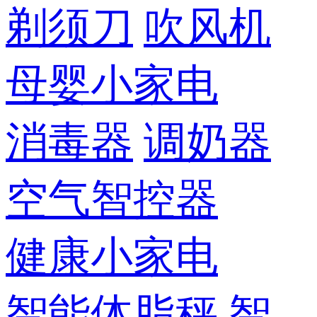
剃须刀
吹风机
母婴小家电
消毒器
调奶器
空气智控器
健康小家电
智能体脂秤
智