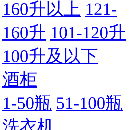
160升以上
121-
160升
101-120升
100升及以下
酒柜
1-50瓶
51-100瓶
洗衣机