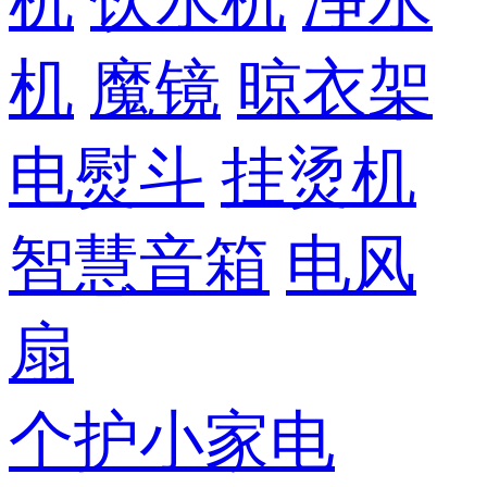
机
饮水机
净水
机
魔镜
晾衣架
电熨斗
挂烫机
智慧音箱
电风
扇
个护小家电