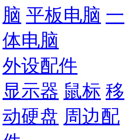
脑
平板电脑
一
体电脑
外设配件
显示器
鼠标
移
动硬盘
周边配