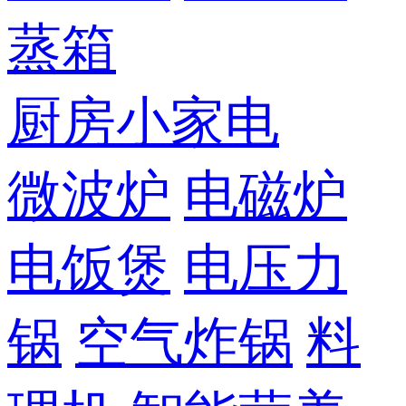
蒸箱
厨房小家电
微波炉
电磁炉
电饭煲
电压力
锅
空气炸锅
料