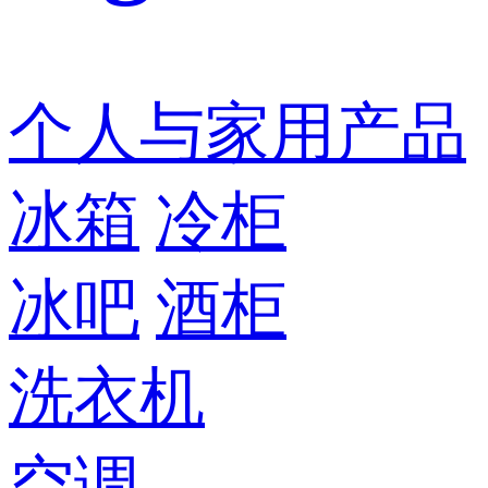
个人与家用产品
冰箱
冷柜
冰吧
酒柜
洗衣机
空调