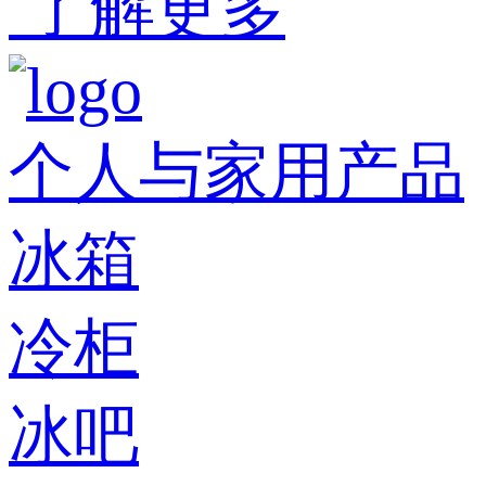
了解更多
个人与家用产品
冰箱
冷柜
冰吧