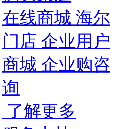
在线商城
海尔
门店
企业用户
商城
企业购咨
询
了解更多