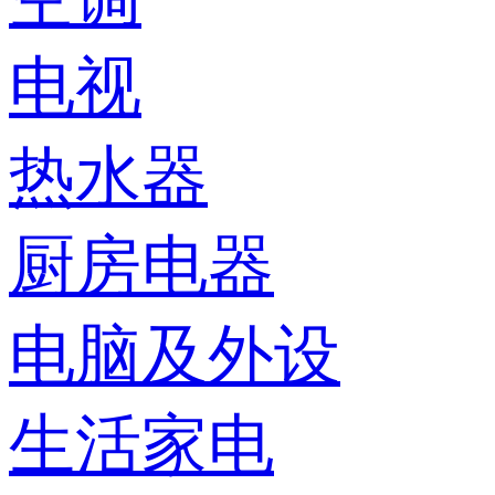
电视
热水器
厨房电器
电脑及外设
生活家电