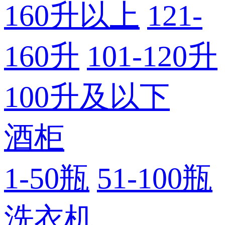
160升以上
121-
160升
101-120升
100升及以下
酒柜
1-50瓶
51-100瓶
洗衣机