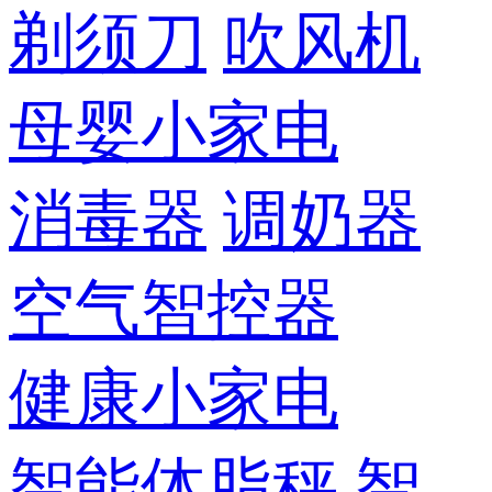
剃须刀
吹风机
母婴小家电
消毒器
调奶器
空气智控器
健康小家电
智能体脂秤
智