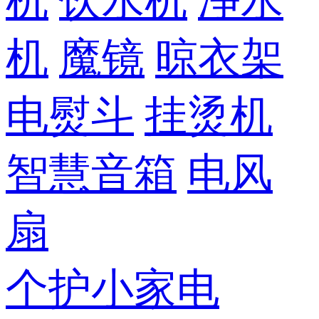
机
饮水机
净水
机
魔镜
晾衣架
电熨斗
挂烫机
智慧音箱
电风
扇
个护小家电