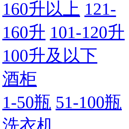
160升以上
121-
160升
101-120升
100升及以下
酒柜
1-50瓶
51-100瓶
洗衣机