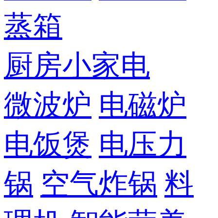
蒸箱
厨房小家电
微波炉
电磁炉
电饭煲
电压力
锅
空气炸锅
料