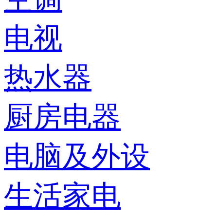
电视
热水器
厨房电器
电脑及外设
生活家电