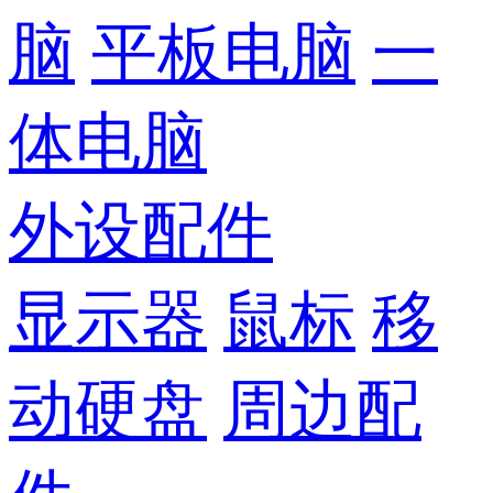
脑
平板电脑
一
体电脑
外设配件
显示器
鼠标
移
动硬盘
周边配