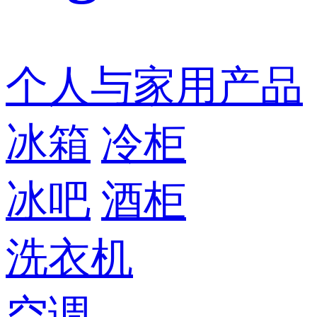
个人与家用产品
冰箱
冷柜
冰吧
酒柜
洗衣机
空调