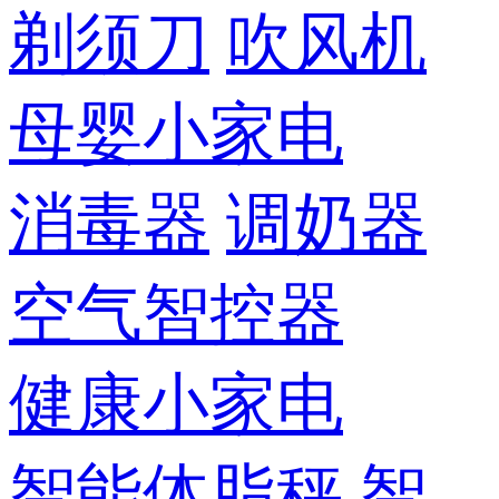
剃须刀
吹风机
母婴小家电
消毒器
调奶器
空气智控器
健康小家电
智能体脂秤
智