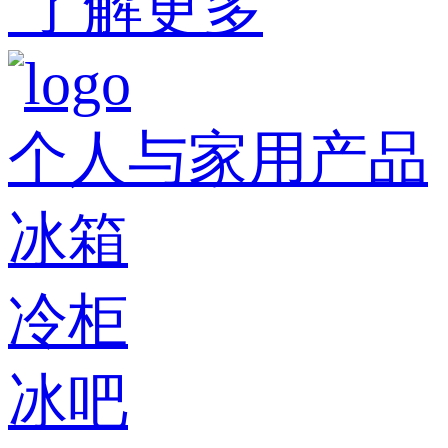
了解更多
个人与家用产品
冰箱
冷柜
冰吧