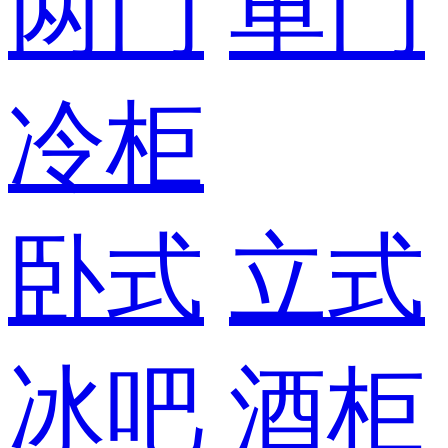
两门
单门
冷柜
卧式
立式
冰吧
酒柜