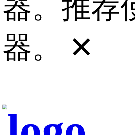
器。推荐使
器。
✕