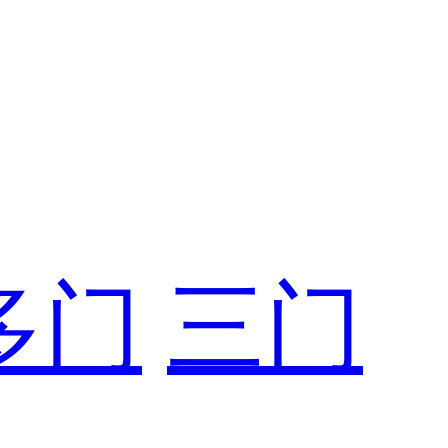
多门
三门