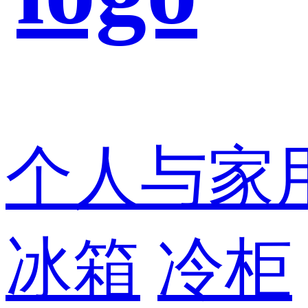
个人与家
冰箱
冷柜