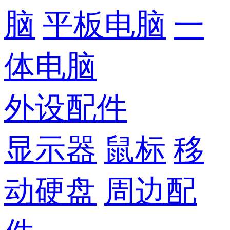
脑
平板电脑
一
体电脑
外设配件
显示器
鼠标
移
动硬盘
周边配