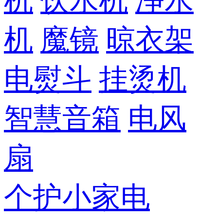
机
饮水机
净水
机
魔镜
晾衣架
电熨斗
挂烫机
智慧音箱
电风
扇
个护小家电