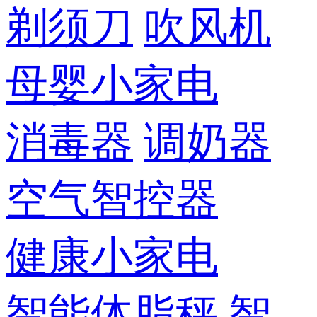
剃须刀
吹风机
母婴小家电
消毒器
调奶器
空气智控器
健康小家电
智能体脂秤
智