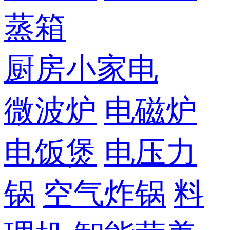
蒸箱
厨房小家电
微波炉
电磁炉
电饭煲
电压力
锅
空气炸锅
料