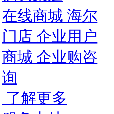
在线商城
海尔
门店
企业用户
商城
企业购咨
询
了解更多