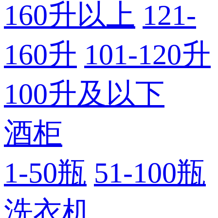
160升以上
121-
160升
101-120升
100升及以下
酒柜
1-50瓶
51-100瓶
洗衣机