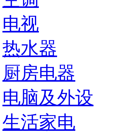
电视
热水器
厨房电器
电脑及外设
生活家电