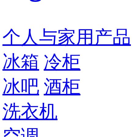
个人与家用产品
冰箱
冷柜
冰吧
酒柜
洗衣机
空调