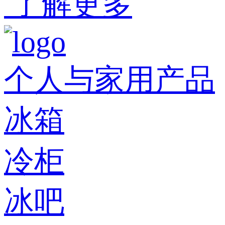
了解更多
个人与家用产品
冰箱
冷柜
冰吧