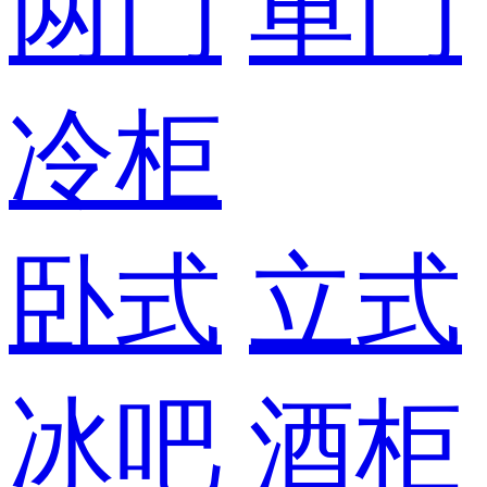
两门
单门
冷柜
卧式
立式
冰吧
酒柜