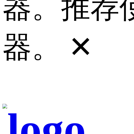
器。推荐使
器。
✕