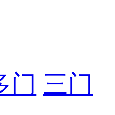
多门
三门