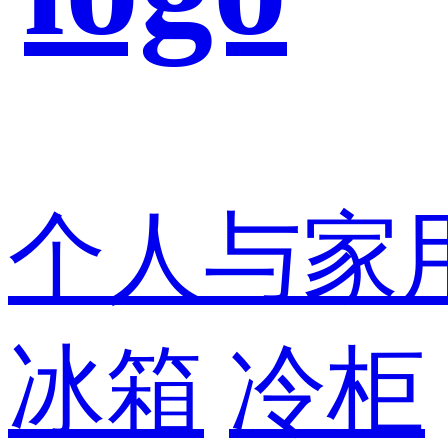
个人与家
冰箱
冷柜