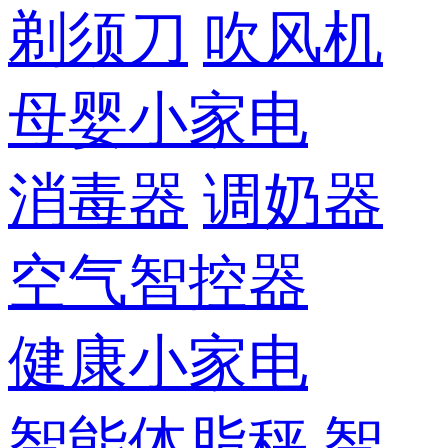
剃须刀
吹风机
母婴小家电
消毒器
调奶器
空气智控器
健康小家电
智能体脂秤
智