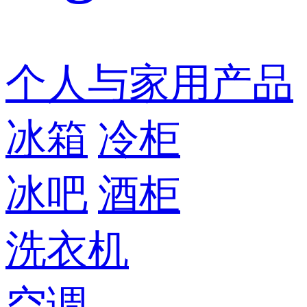
个人与家用产品
冰箱
冷柜
冰吧
酒柜
洗衣机
空调