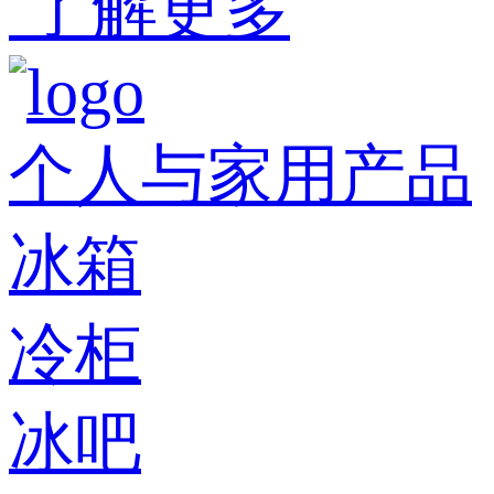
了解更多
个人与家用产品
冰箱
冷柜
冰吧