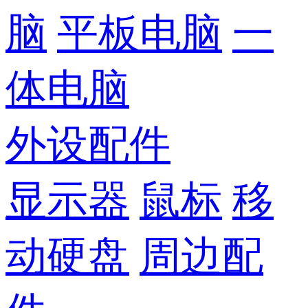
脑
平板电脑
一
体电脑
外设配件
显示器
鼠标
移
动硬盘
周边配