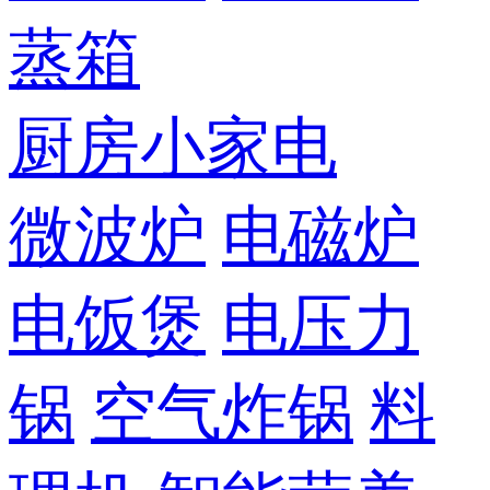
蒸箱
厨房小家电
微波炉
电磁炉
电饭煲
电压力
锅
空气炸锅
料