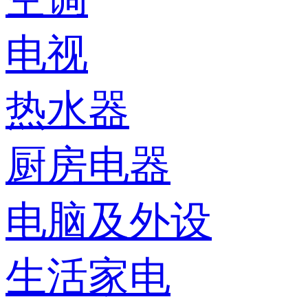
电视
热水器
厨房电器
电脑及外设
生活家电