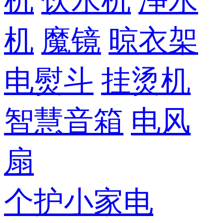
机
饮水机
净水
机
魔镜
晾衣架
电熨斗
挂烫机
智慧音箱
电风
扇
个护小家电