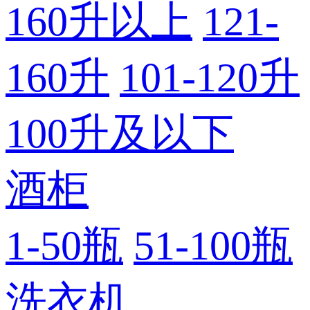
160升以上
121-
160升
101-120升
100升及以下
酒柜
1-50瓶
51-100瓶
洗衣机