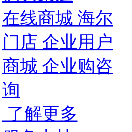
在线商城
海尔
门店
企业用户
商城
企业购咨
询
了解更多