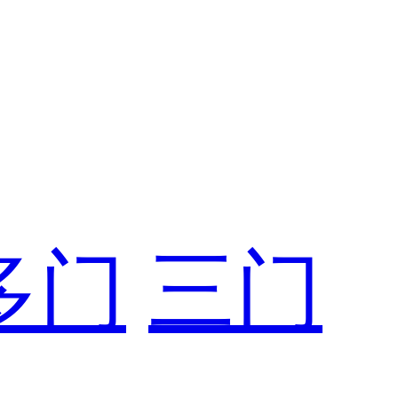
多门
三门