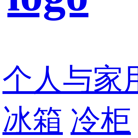
个人与家
冰箱
冷柜