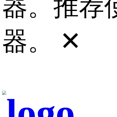
器。推荐使
器。
✕