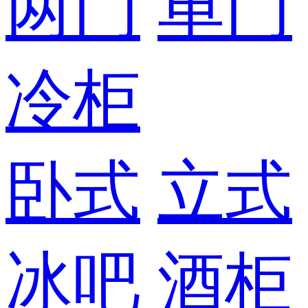
两门
单门
冷柜
卧式
立式
冰吧
酒柜