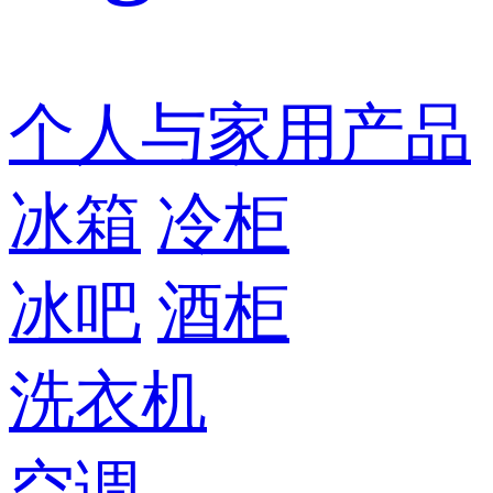
个人与家用产品
冰箱
冷柜
冰吧
酒柜
洗衣机
空调