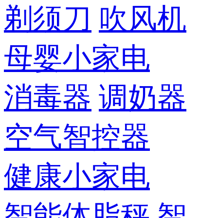
剃须刀
吹风机
母婴小家电
消毒器
调奶器
空气智控器
健康小家电
智能体脂秤
智