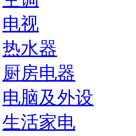
电视
热水器
厨房电器
电脑及外设
生活家电