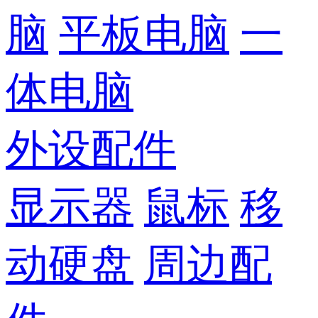
脑
平板电脑
一
体电脑
外设配件
显示器
鼠标
移
动硬盘
周边配