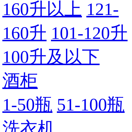
160升以上
121-
160升
101-120升
100升及以下
酒柜
1-50瓶
51-100瓶
洗衣机