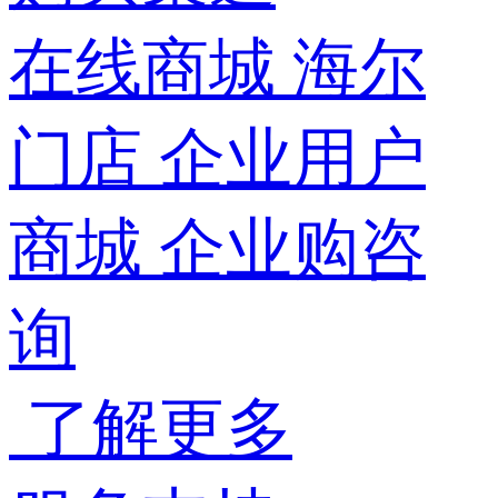
在线商城
海尔
门店
企业用户
商城
企业购咨
询
了解更多