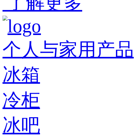
了解更多
个人与家用产品
冰箱
冷柜
冰吧