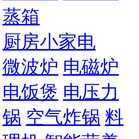
蒸箱
厨房小家电
微波炉
电磁炉
电饭煲
电压力
锅
空气炸锅
料