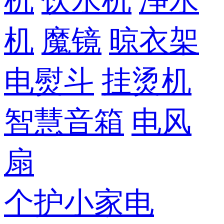
机
饮水机
净水
机
魔镜
晾衣架
电熨斗
挂烫机
智慧音箱
电风
扇
个护小家电