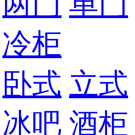
两门
单门
冷柜
卧式
立式
冰吧
酒柜