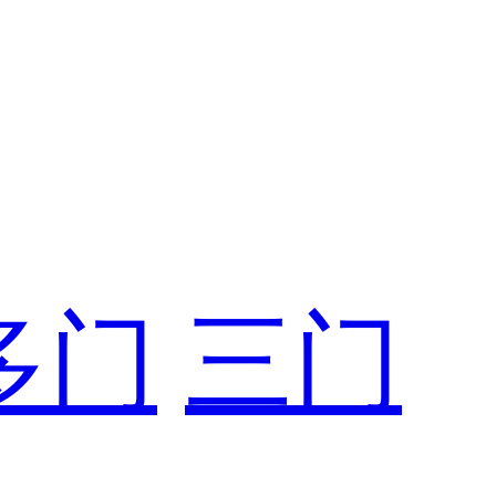
多门
三门