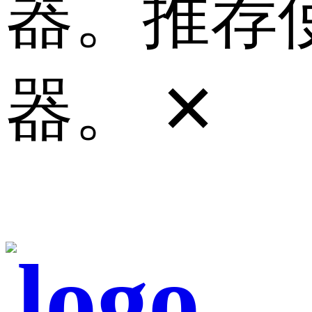
器。推荐使
器。
✕