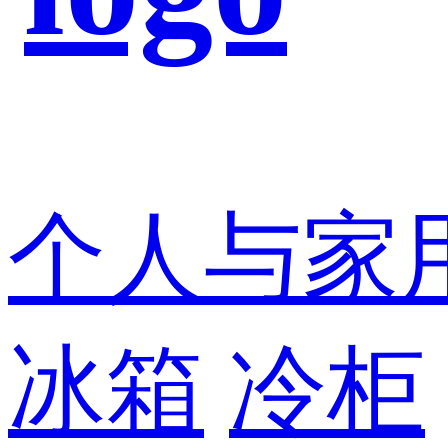
个人与家
冰箱
冷柜