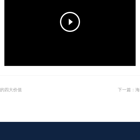
P
l
a
y
V
i
d
e
o
的四大价值
下一篇
：
海