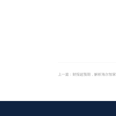
上一篇
：
财报超预期，解析海尔智家