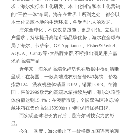
求，海尔实行本土化研发、本土化制造和本土化营销
的“三位一体”布局。海尔在世界上所到之处，都会以
本土化适应本地的生活环境，备受当地人的欢迎。
海尔全球化，不仅仅是跟随，更是引领。立足用
户需求，持续提升高端市场品牌优势，海尔在全球布
局了海尔、卡萨帝、GE Appliances、Fisher&Paykel、
AQUA、Candy等7大品牌集群,不断推出满足用户需
求的高端产品。
近年来，海尔的高端化趋势也在数据中得到清晰
呈现：在英国，一款高端洗衣机售价849英镑，价格
指数124，洗衣机整体销量TOP2，销额TOP3。在德
国，售价2999欧元的高端冰箱持续热销，海尔冰箱整
体份额达到15.4%；在澳新市场，全嵌双温区冷冻/冷
藏冰箱在售价高达15999新币同时保持优异口碑。
而实现全球增长的背后，是海尔科技实力的彰
显。
今年二季度，海尔推出了一款搭载26国语言的现