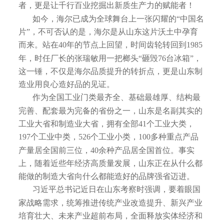
者，更是让千行百业挖掘出新质生产力的赋能者！
如今，海尔已成为全球舞台上一张闪耀的“中国名
片”，不可否认的是，海尔是从山东这片沃土中孕育
而来。站在40年的节点上回望，时间齿轮转回到1985
年，时任厂长的张瑞敏用一把榔头“砸毁76台冰箱”，
这一锤，不仅是海尔品质提升的转折点，更是山东制
造业用良心造好品的见证。
作为全国工业门类最齐全、基础最雄厚、结构最
完善、配套最为完备的省份之一，山东是名副其实的
工业大省和制造业大省，拥有全部41个工业大类，
197个工业中类，526个工业小类，100多种重点产品
产量居全国前三位，40余种产品居全国首位。事实
上，随着近些年经济高质量发展，山东正在从什么都
能做的制造大省向什么都能造好的品牌强省迈进。
习近平总书记近日在山东考察时强调，要着眼国
家战略需求，统筹推进传统产业改造提升、新兴产业
培育壮大、未来产业超前布局，全面释放实体经济和