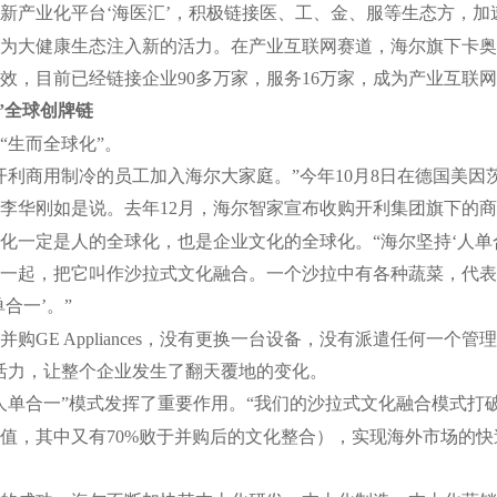
新产业化平台‘海医汇’，积极链接医、工、金、服等生态方，加
为大健康生态注入新的活力。在产业互联网赛道，海尔旗下卡奥
效，目前已经链接企业90多万家，服务16万家，成为产业互联网
”全球创牌链
“生而全球化”。
名开利商用制冷的员工加入海尔大家庭。”今年10月8日在德国美
李华刚如是说。去年12月，海尔智家宣布收购开利集团旗下的
化一定是人的全球化，也是企业文化的全球化。“海尔坚持‘人单
一起，把它叫作沙拉式文化融合。一个沙拉中有各种蔬菜，代表
合一’。”
并购GE Appliances，没有更换一台设备，没有派遣任何一个
活力，让整个企业发生了翻天覆地的变化。
人单合一”模式发挥了重要作用。“我们的沙拉式文化融合模式打破了
值，其中又有70%败于并购后的文化整合），实现海外市场的快