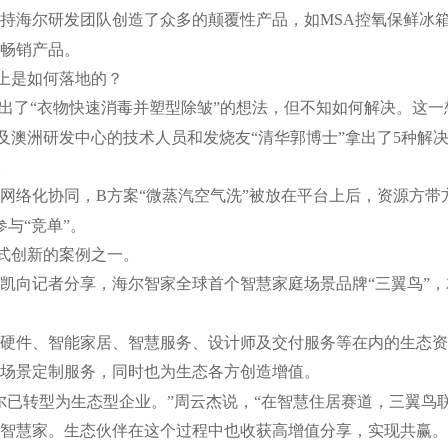
持海尔研发团队创造了众多的颠覆性产品，如MSA控氧保鲜冰箱
畅销产品。
台上是如何落地的？
提出了“衣物快速消毒并塑型除皱”的想法，但不知如何解决。这
洲及澳洲研发中心的技术人员和发烧友“清华郭博士”拿出了5种解
。
网络化协同，B方案“微蒸汽空气洗”被放在平台上后，资源方带方
与“竞单”。
链式创新的案例之一。
凯向记者分享，海尔智家全球首个智慧家庭场景品牌“三翼鸟”
硬件、智能家居、智慧服务、设计师及交付服务等在内的生态资
场景定制服务，同时也为生态各方创造增值。
尔已转型为生态型企业。”周云杰说，“在智慧住居赛道，三翼鸟联
智慧家。生态伙伴在这个过程中也收获高增值分享，实现共赢。