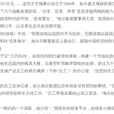
额267亿元……这些文字描摹出创立于1984年、如今庞大瑰丽的
历了六个战略发展阶段，“识变、应变、求变”是其穿越周期的能力
踏准时代的节拍，‘应变重生’。”海尔集团董事局主席、首席执
其品牌口号：以无界生态共创无限可能。
限的游戏》中说：“有限游戏以战胜对手为目的，无限游戏以延续
尔”再到“无界海尔”，海尔不断重新定义着自己，跟随中国经济的
链
于它“刀刃向内”，在组织内部打破传统体制，构建一个市场化的
创生态园内的模具大楼，沿着空旷而略带昏暗的走廊，穿过几个
洗涤产业总工程师吕佩师（下称“吕工”）的办公室。“没想到吕
的吕工告诉记者，加入海尔集团以后有很多没有想到的事情。“
为科研所副所长主持工作。”吕工带着浓重的山东口音说，“海尔
一”模式的一个缩影，他介绍：“我所在的研发平台，由很多小微