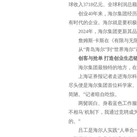
球收入3718亿元、全球利润总
创业40年来，海尔集团经
有时代的企业。海尔就是要积极
2024年，海尔集团更新
詹姆斯·卡斯在《有限与无
从“青岛海尔”到“世界海
创客与抢单 打造创业生态
海尔集团最独特的地方，在
上海证券报记者走进海尔科
尽头便是海尔集团首位科学家、
简陋。”记者暗自吃惊。
两鬓斑白、身着蓝色工作服
不相马’机制下，我通过竞聘成
的。”
吕工是海尔人实践“人单合