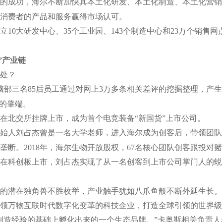
的成功，海尔不断加快其本土化研发、本土化制造、本土化营销
消费者的产品和服务赢得市场认可。
10大研发中心、35个工业园、143个制造中心和23万个销售
”产业链
处？
本电脑部三名85后员工通过对网上3万多条相关差评的挖掘整理，
事的肇端。
神科技在北交所挂牌上市，成为首个电竞装备“新国货”上市公司。
始人刘占杰曾是一名大学老师，进入海尔成为创客后，带领团队
垄断。2018年，海尔生物开放股权，67名核心团队创客跟投对
物医疗在科创板上市，刘占杰实现了从一名创客到上市公司掌门人的
的潜在独角兽不胜枚举，产业触手犹如八爪鱼般不断外延生长。
领万物互联时代数字化变革的科技企业，打造全球引领的世界级
制造经验的基础上孵化出来的一个生态品牌。”卡奥斯相关负责