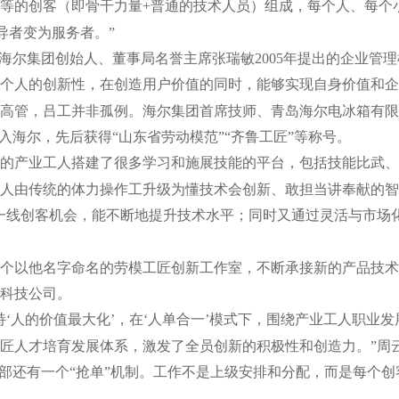
等的创客（即骨干力量+普通的技术人员）组成，每个人、每个
导者变为服务者。”
是海尔集团创始人、董事局名誉主席张瑞敏2005年提出的企业管理
个人的创新性，在创造用户价值的同时，能够实现自身价值和企
高管，吕工并非孤例。海尔集团首席技师、青岛海尔电冰箱有限
年加入海尔，先后获得“山东省劳动模范”“齐鲁工匠”等称号。
的产业工人搭建了很多学习和施展技能的平台，包括技能比武、
人由传统的体力操作工升级为懂技术会创新、敢担当讲奉献的智
一线创客机会，能不断地提升技术水平；同时又通过灵活与市场
个以他名字命名的劳模工匠创新工作室，不断承接新的产品技术
小科技公司。
持‘人的价值最大化’，在‘人单合一’模式下，围绕产业工人职业
匠人才培育发展体系，激发了全员创新的积极性和创造力。”周
内部还有一个“抢单”机制。工作不是上级安排和分配，而是每个创