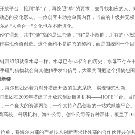
开放平台，抢到“单”了，再按照“单”的要求，去寻找相应的人、
种动态的变化形式。一位创客主动抢单新内容，当前的上级并无权
尔的“人单合一”文化也在不断进化。
群合约”理念，其中“链”指的是生态链，“群”是小微群，所有的小
合作实现价值创造。这个合约不是静态的契约，而是围绕同一个
链群组织就像水母一样。水母已有6.5亿年的历史，水母不存在
手碰到猎物就会向其他触手发出信号，大家共同把这个猎物包围
创新链
，海尔集团还着力对外搭建开放的生态系统，实现链式创新。
尔集团在2009年搭建了开放式创新服务机构——HOPE平台。目
，一个庞大的资源网络，一个支持产品创新的一站式赋能平台。
着高校、科研机构、海外公司、创业公司等各种群体，覆盖了100
。
一种抢单，将海尔内部的产品技术创新需求让外部的合作伙伴共创共