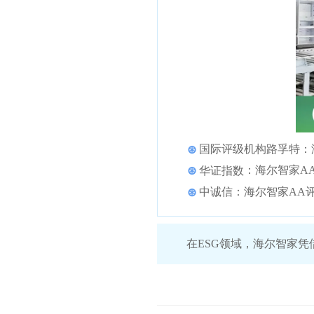
国际评级机构路孚特：
⊛
：海尔智家A
⊛
华证指数
中诚信：海尔智家AA
⊛
在ESG领域，海尔智家