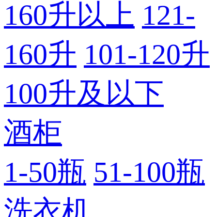
160升以上
121-
160升
101-120升
100升及以下
酒柜
1-50瓶
51-100瓶
洗衣机