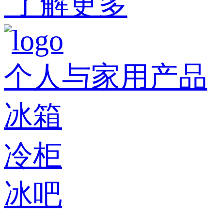
了解更多
个人与家用产品
冰箱
冷柜
冰吧