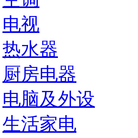
电视
热水器
厨房电器
电脑及外设
生活家电