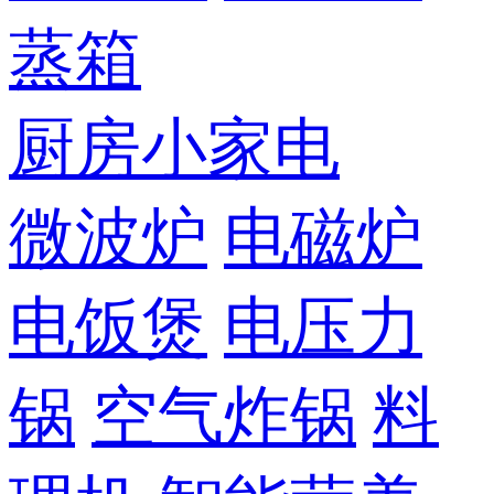
蒸箱
厨房小家电
微波炉
电磁炉
电饭煲
电压力
锅
空气炸锅
料