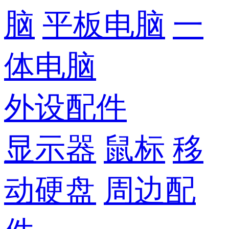
脑
平板电脑
一
体电脑
外设配件
显示器
鼠标
移
动硬盘
周边配