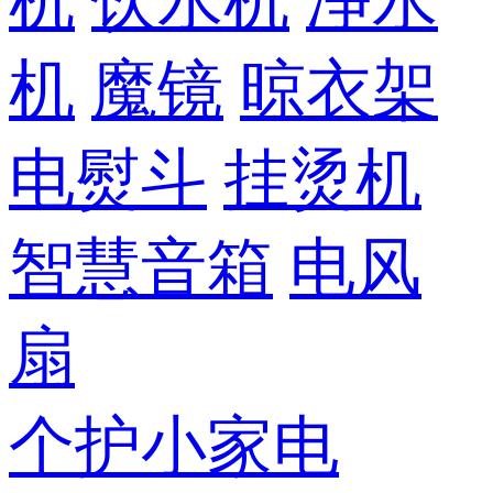
机
饮水机
净水
机
魔镜
晾衣架
电熨斗
挂烫机
智慧音箱
电风
扇
个护小家电