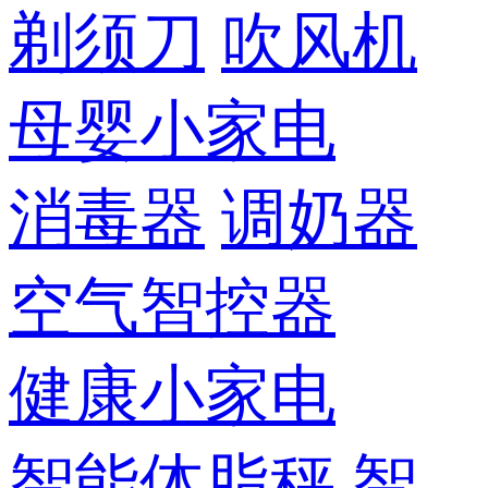
剃须刀
吹风机
母婴小家电
消毒器
调奶器
空气智控器
健康小家电
智能体脂秤
智