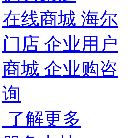
在线商城
海尔
门店
企业用户
商城
企业购咨
询
了解更多