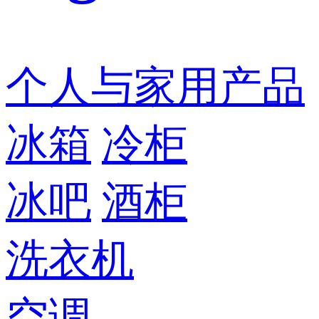
个人与家用产品
冰箱
冷柜
冰吧
酒柜
洗衣机
空调