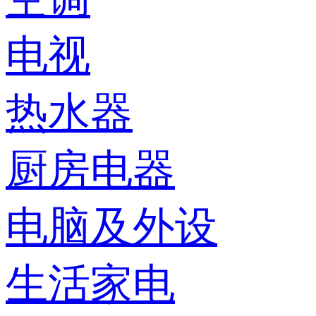
电视
热水器
厨房电器
电脑及外设
生活家电