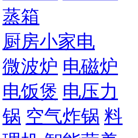
蒸箱
厨房小家电
微波炉
电磁炉
电饭煲
电压力
锅
空气炸锅
料