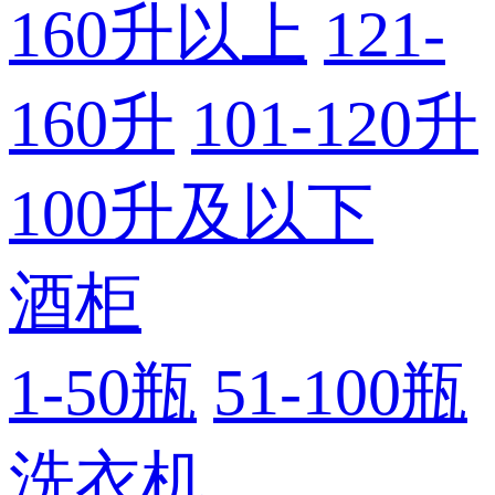
160升以上
121-
160升
101-120升
100升及以下
酒柜
1-50瓶
51-100瓶
洗衣机