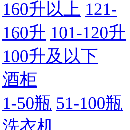
160升以上
121-
160升
101-120升
100升及以下
酒柜
1-50瓶
51-100瓶
洗衣机