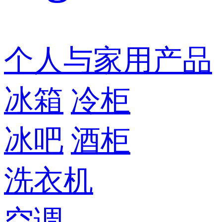
个人与家用产品
冰箱
冷柜
冰吧
酒柜
洗衣机
空调