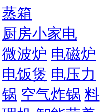
蒸箱
厨房小家电
微波炉
电磁炉
电饭煲
电压力
锅
空气炸锅
料