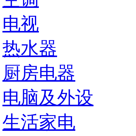
电视
热水器
厨房电器
电脑及外设
生活家电