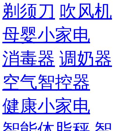
剃须刀
吹风机
母婴小家电
消毒器
调奶器
空气智控器
健康小家电
智能体脂秤
智