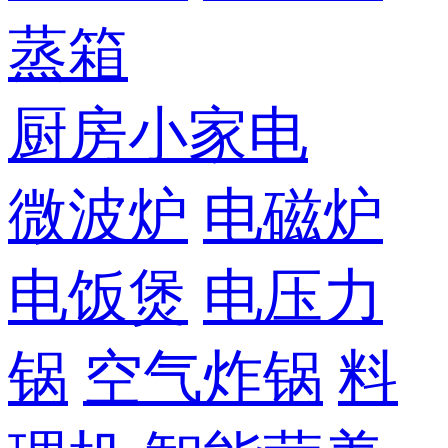
蒸箱
厨房小家电
微波炉
电磁炉
电饭煲
电压力
锅
空气炸锅
料