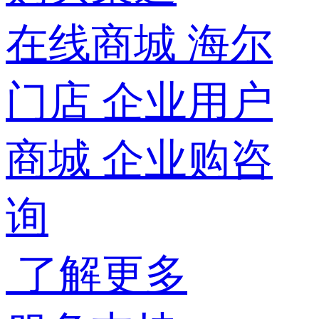
在线商城
海尔
门店
企业用户
商城
企业购咨
询
了解更多