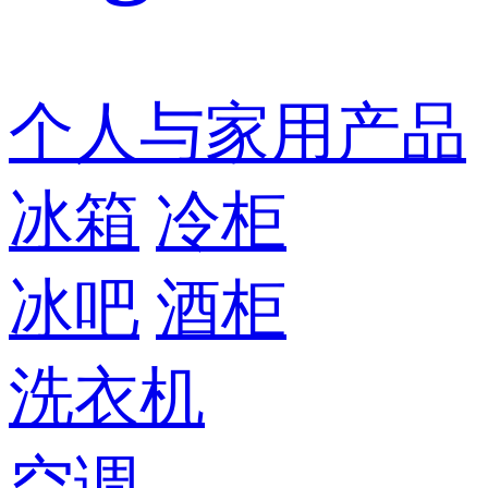
个人与家用产品
冰箱
冷柜
冰吧
酒柜
洗衣机
空调