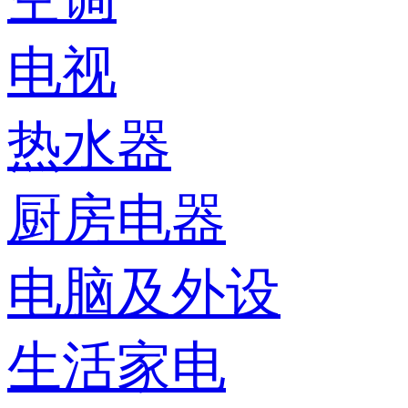
电视
热水器
厨房电器
电脑及外设
生活家电