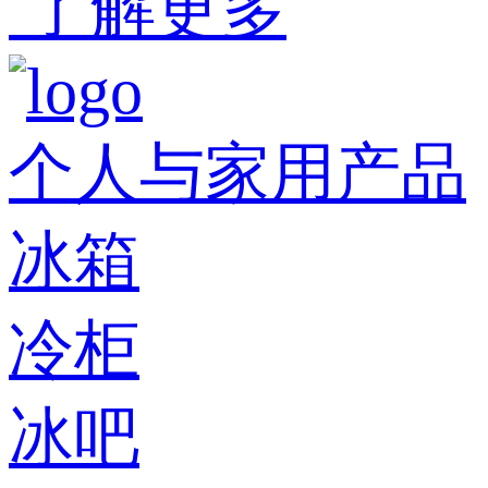
了解更多
个人与家用产品
冰箱
冷柜
冰吧