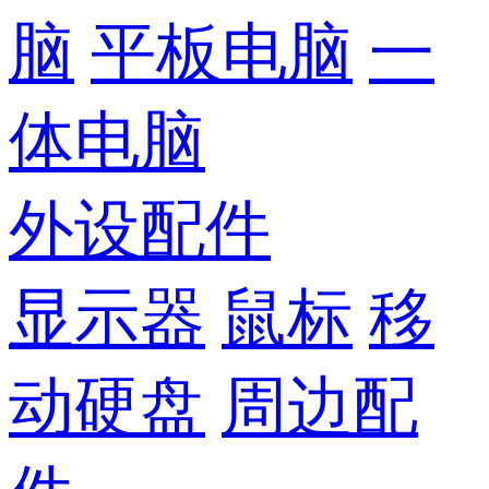
脑
平板电脑
一
体电脑
外设配件
显示器
鼠标
移
动硬盘
周边配