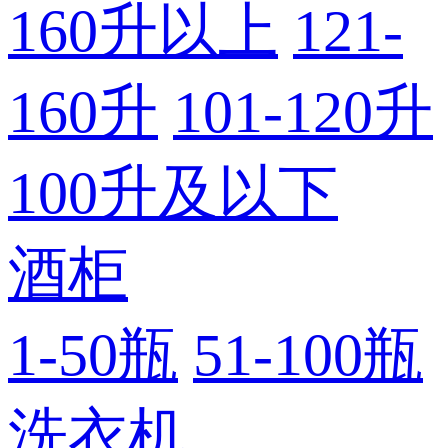
160升以上
121-
160升
101-120升
100升及以下
酒柜
1-50瓶
51-100瓶
洗衣机