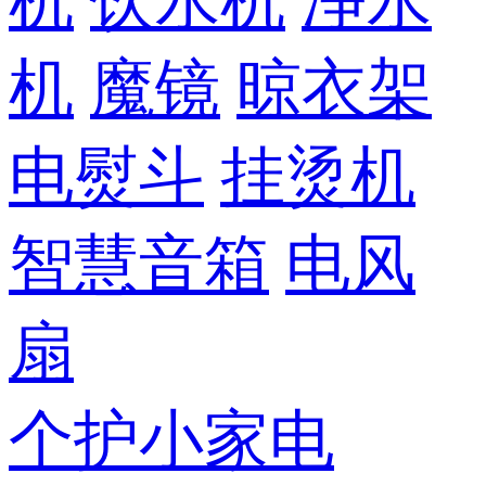
机
饮水机
净水
机
魔镜
晾衣架
电熨斗
挂烫机
智慧音箱
电风
扇
个护小家电