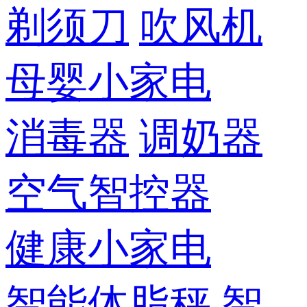
剃须刀
吹风机
母婴小家电
消毒器
调奶器
空气智控器
健康小家电
智能体脂秤
智