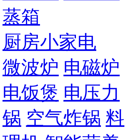
蒸箱
厨房小家电
微波炉
电磁炉
电饭煲
电压力
锅
空气炸锅
料