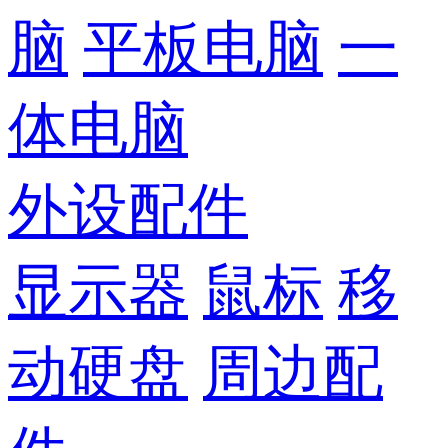
脑
平板电脑
一
体电脑
外设配件
显示器
鼠标
移
动硬盘
周边配