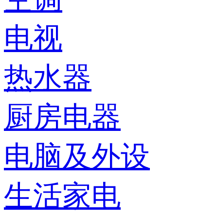
电视
热水器
厨房电器
电脑及外设
生活家电