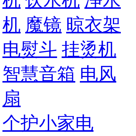
机
饮水机
净水
机
魔镜
晾衣架
电熨斗
挂烫机
智慧音箱
电风
扇
个护小家电