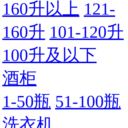
160升以上
121-
160升
101-120升
100升及以下
酒柜
1-50瓶
51-100瓶
洗衣机