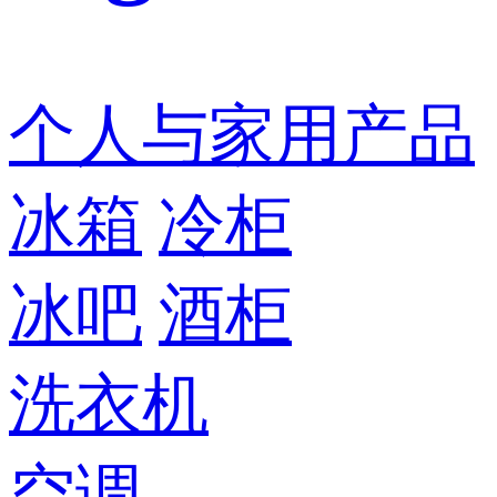
个人与家用产品
冰箱
冷柜
冰吧
酒柜
洗衣机
空调