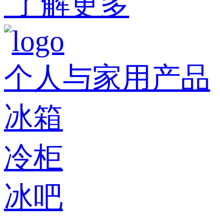
了解更多
个人与家用产品
冰箱
冷柜
冰吧