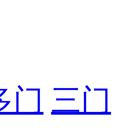
多门
三门