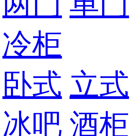
两门
单门
冷柜
卧式
立式
冰吧
酒柜