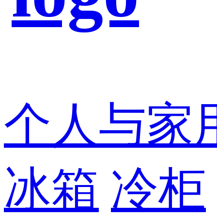
个人与家
冰箱
冷柜