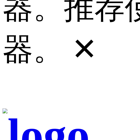
器。推荐使
器。
✕