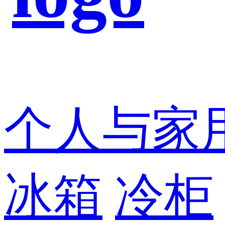
个人与家
冰箱
冷柜