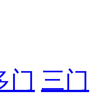
多门
三门