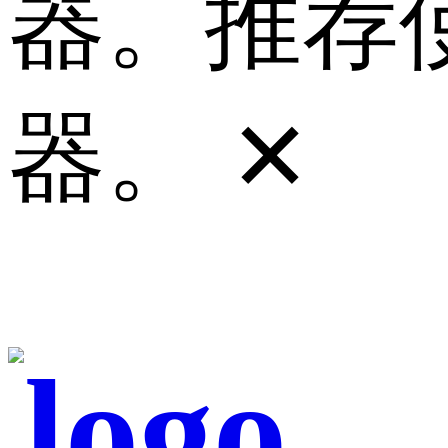
器。推荐使
器。
✕