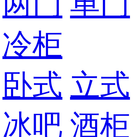
两门
单门
冷柜
卧式
立式
冰吧
酒柜