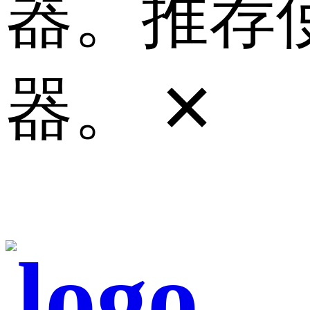
器。推荐使
器。
✕