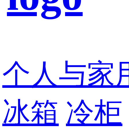
个人与家
冰箱
冷柜