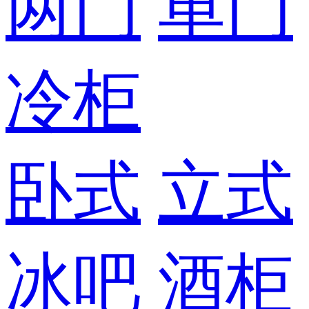
两门
单门
冷柜
卧式
立式
冰吧
酒柜