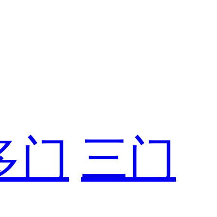
多门
三门