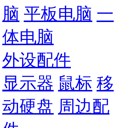
脑
平板电脑
一
体电脑
外设配件
显示器
鼠标
移
动硬盘
周边配