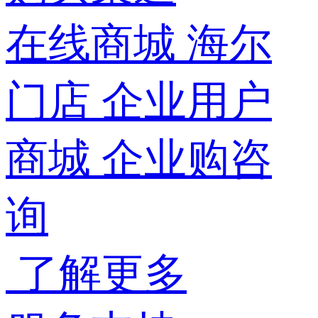
在线商城
海尔
门店
企业用户
商城
企业购咨
询
了解更多