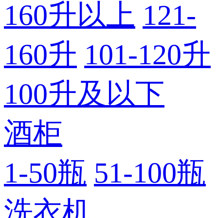
160升以上
121-
160升
101-120升
100升及以下
酒柜
1-50瓶
51-100瓶
洗衣机