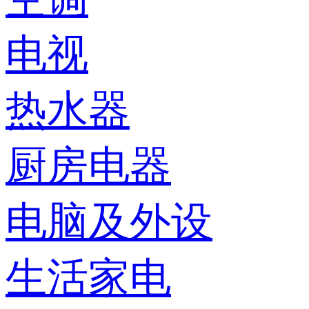
电视
热水器
厨房电器
电脑及外设
生活家电