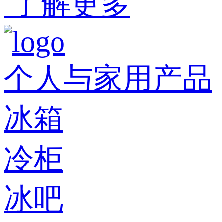
了解更多
个人与家用产品
冰箱
冷柜
冰吧