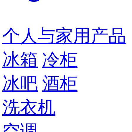
个人与家用产品
冰箱
冷柜
冰吧
酒柜
洗衣机
空调