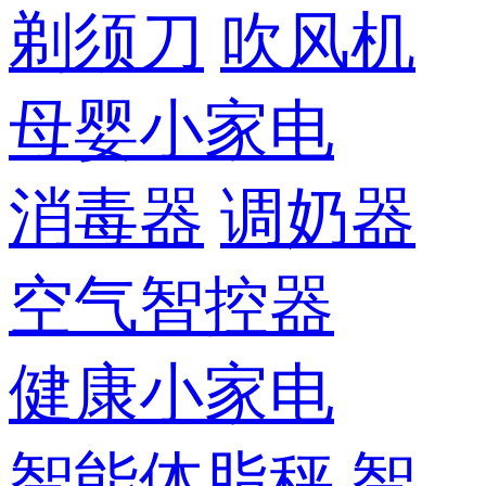
剃须刀
吹风机
母婴小家电
消毒器
调奶器
空气智控器
健康小家电
智能体脂秤
智