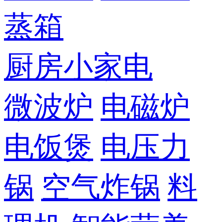
蒸箱
厨房小家电
微波炉
电磁炉
电饭煲
电压力
锅
空气炸锅
料