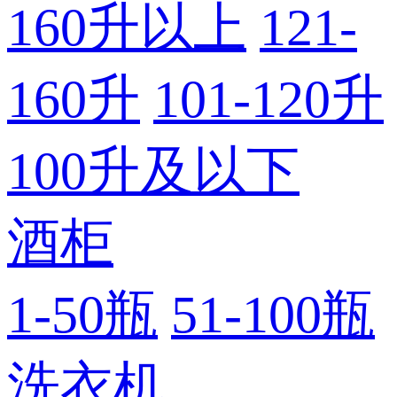
160升以上
121-
160升
101-120升
100升及以下
酒柜
1-50瓶
51-100瓶
洗衣机