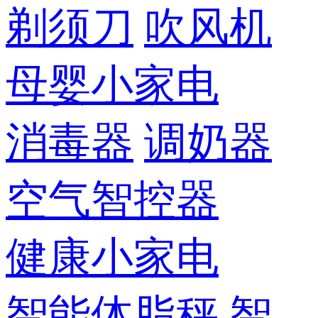
剃须刀
吹风机
母婴小家电
消毒器
调奶器
空气智控器
健康小家电
智能体脂秤
智