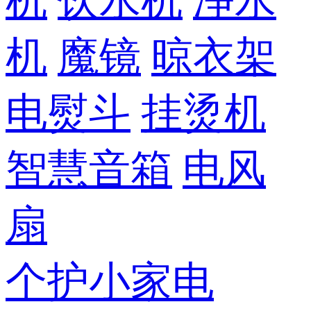
机
饮水机
净水
机
魔镜
晾衣架
电熨斗
挂烫机
智慧音箱
电风
扇
个护小家电