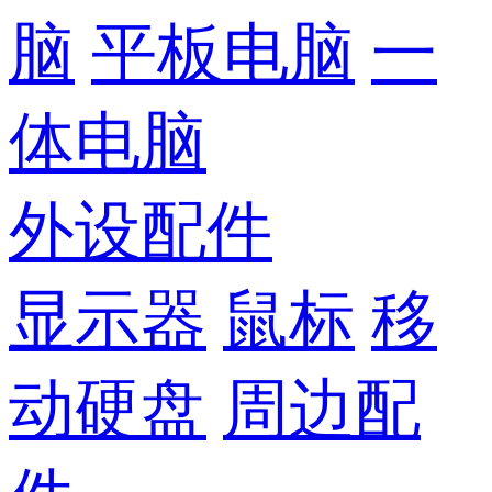
脑
平板电脑
一
体电脑
外设配件
显示器
鼠标
移
动硬盘
周边配