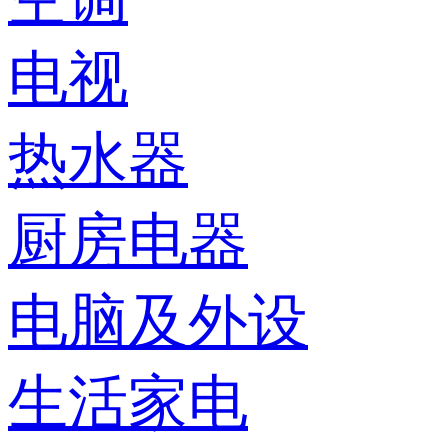
电视
热水器
厨房电器
电脑及外设
生活家电