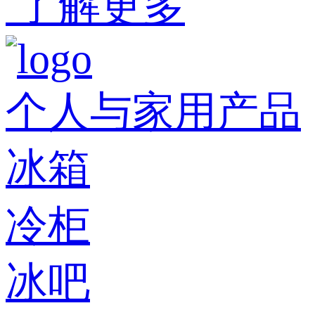
了解更多
个人与家用产品
冰箱
冷柜
冰吧