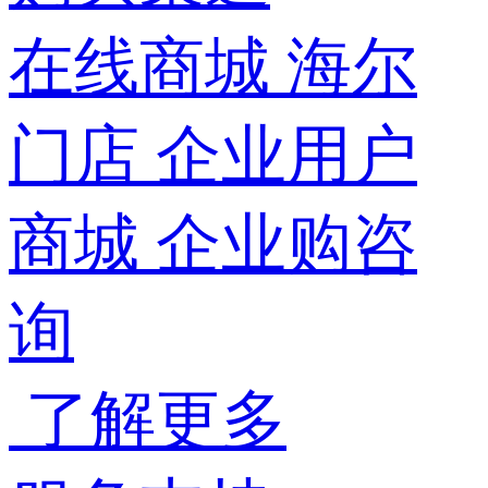
在线商城
海尔
门店
企业用户
商城
企业购咨
询
了解更多