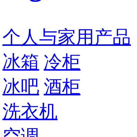
个人与家用产品
冰箱
冷柜
冰吧
酒柜
洗衣机
空调