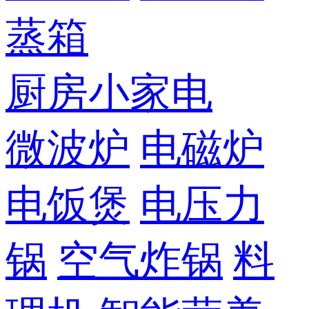
蒸箱
厨房小家电
微波炉
电磁炉
电饭煲
电压力
锅
空气炸锅
料