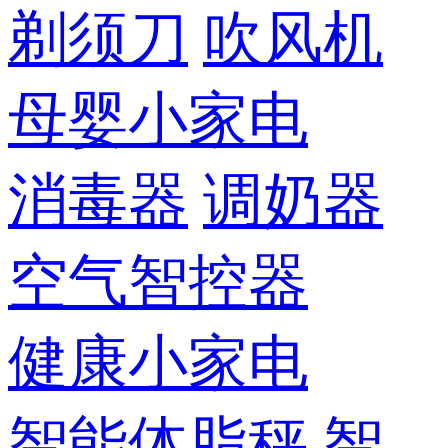
剃须刀
吹风机
母婴小家电
消毒器
调奶器
空气智控器
健康小家电
智能体脂秤
智