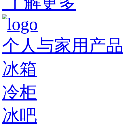
了解更多
个人与家用产品
冰箱
冷柜
冰吧