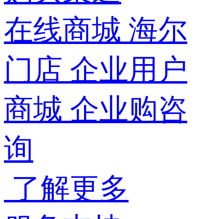
在线商城
海尔
门店
企业用户
商城
企业购咨
询
了解更多