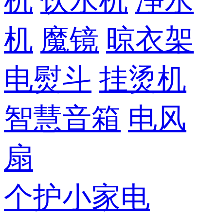
机
饮水机
净水
机
魔镜
晾衣架
电熨斗
挂烫机
智慧音箱
电风
扇
个护小家电