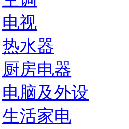
电视
热水器
厨房电器
电脑及外设
生活家电