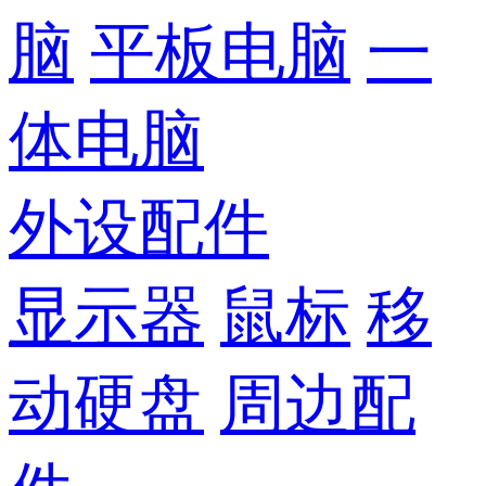
脑
平板电脑
一
体电脑
外设配件
显示器
鼠标
移
动硬盘
周边配