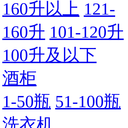
160升以上
121-
160升
101-120升
100升及以下
酒柜
1-50瓶
51-100瓶
洗衣机