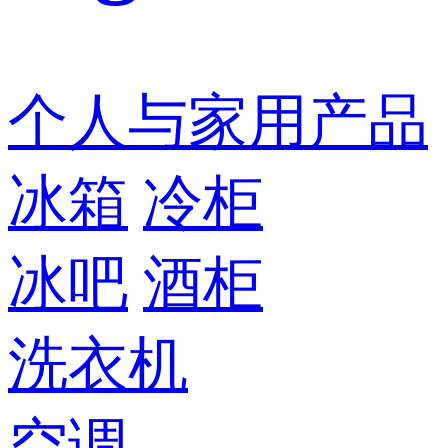
个人与家用产品
冰箱
冷柜
冰吧
酒柜
洗衣机
空调