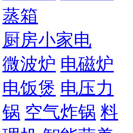
蒸箱
厨房小家电
微波炉
电磁炉
电饭煲
电压力
锅
空气炸锅
料