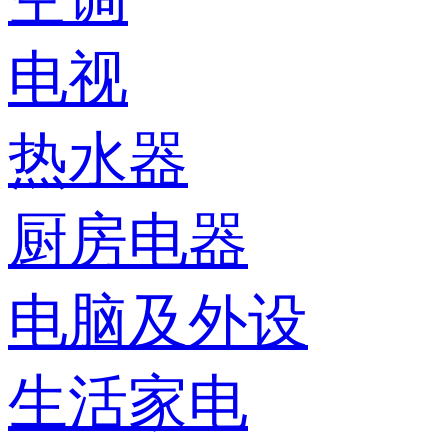
电视
热水器
厨房电器
电脑及外设
生活家电