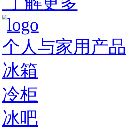
了解更多
个人与家用产品
冰箱
冷柜
冰吧