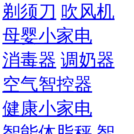
剃须刀
吹风机
母婴小家电
消毒器
调奶器
空气智控器
健康小家电
智能体脂秤
智