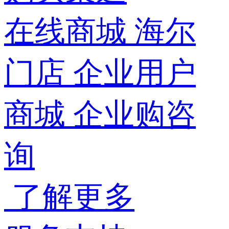
在线商城
海尔
门店
企业用户
商城
企业购咨
询
了解更多