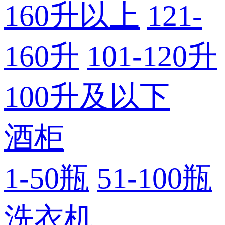
160升以上
121-
160升
101-120升
100升及以下
酒柜
1-50瓶
51-100瓶
洗衣机