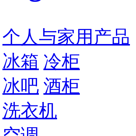
个人与家用产品
冰箱
冷柜
冰吧
酒柜
洗衣机
空调