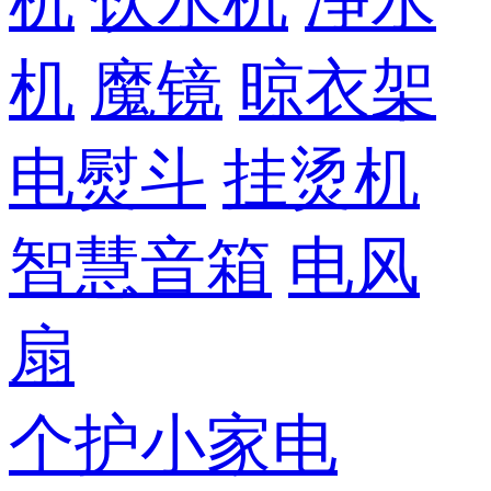
机
饮水机
净水
机
魔镜
晾衣架
电熨斗
挂烫机
智慧音箱
电风
扇
个护小家电