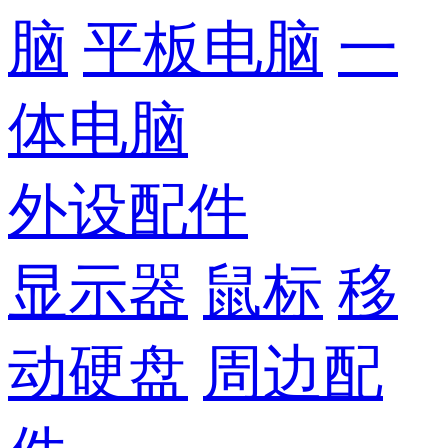
脑
平板电脑
一
体电脑
外设配件
显示器
鼠标
移
动硬盘
周边配