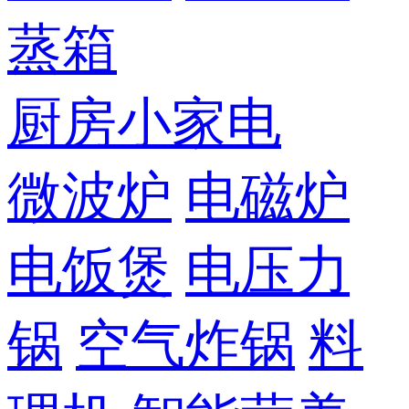
蒸箱
厨房小家电
微波炉
电磁炉
电饭煲
电压力
锅
空气炸锅
料