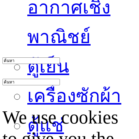
อากาศเชิง
พาณิชย์
ตู้เย็น
เครื่องซักผ้า
We use cookies
ตู้แช่
to give you the