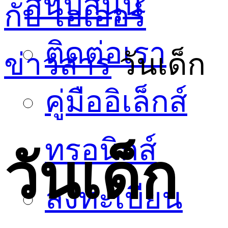
สนับสนุน
กับ ไฮเออร์
ติดต่อเรา
ข่าวสาร
วันเด็ก
คู่มืออิเล็กส์
ทรอนิกส์
วันเด็ก
ลงทะเบียน