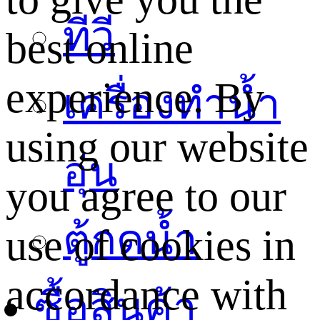
ทีวี
best online
experience. By
เครื่องทำน้ำ
using our website
อุ่น
you agree to our
ตู้กดน้ำ
use of cookies in
accordance with
ซื้อสินค้า