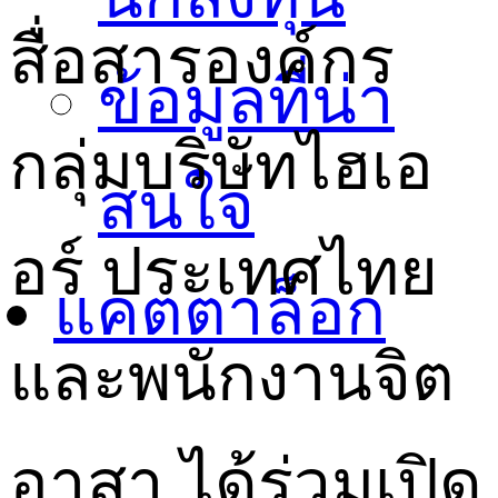
สื่อสารองค์กร
ข้อมูลที่น่า
กลุ่มบริษัทไฮเอ
สนใจ
อร์ ประเทศไทย
แคตตาล็อก
และพนักงานจิต
อาสา ได้ร่วมเปิด