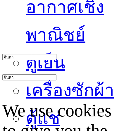
อากาศเชิง
พาณิชย์
ตู้เย็น
เครื่องซักผ้า
We use cookies
ตู้แช่
to give you the