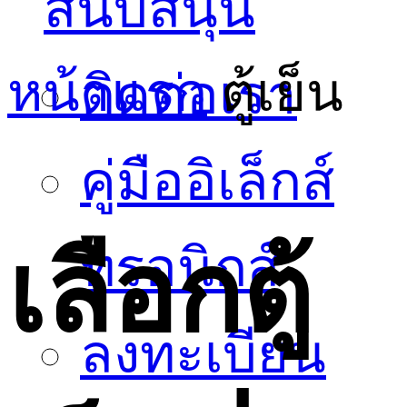
สนับสนุน
หน้าแรก
ตู้เย็น
ติดต่อเรา
คู่มืออิเล็กส์
เลือกตู้
ทรอนิกส์
ลงทะเบียน