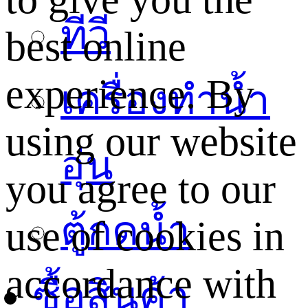
ทีวี
best online
experience. By
เครื่องทำน้ำ
using our website
อุ่น
you agree to our
ตู้กดน้ำ
use of cookies in
accordance with
ซื้อสินค้า