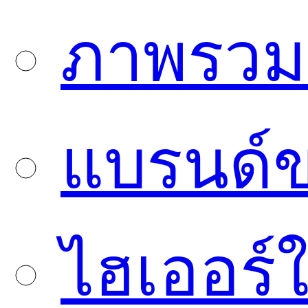
ภาพรวมบ
แบรนด์
ไฮเออร