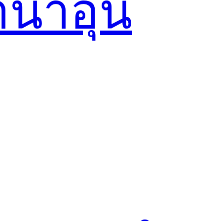
น้ำอุ่น