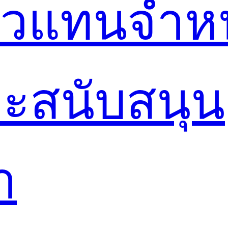
ตัวแทนจำห
ะสนับสนุน
า