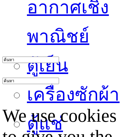
อากาศเชิง
พาณิชย์
ตู้เย็น
เครื่องซักผ้า
We use cookies
ตู้แช่
to give you the