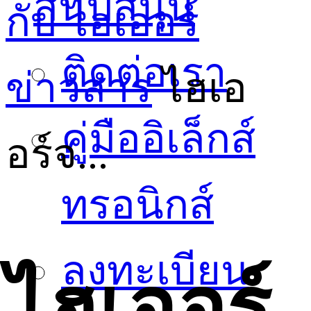
สนับสนุน
กับ ไฮเออร์
ติดต่อเรา
ข่าวสาร
ไฮเอ
คู่มืออิเล็กส์
อร์จ...
ทรอนิกส์
ลงทะเบียน
ไฮเออร์