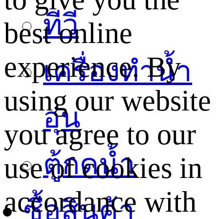
ทีวี
best online
experience. By
เครื่องทำน้ำ
using our website
อุ่น
you agree to our
ตู้กดน้ำ
use of cookies in
accordance with
ซื้อสินค้า