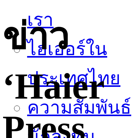
เรา
ข่าว
ไฮเออร์ใน
‘Haier
ประเทศไทย
ความสัมพันธ์
Press
นักลงทุน