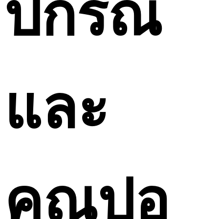
ปกรณ์
และ
คุณปอ