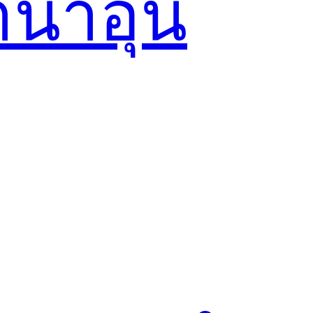
น้ำอุ่น