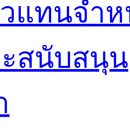
ตัวแทนจำห
ะสนับสนุน
า