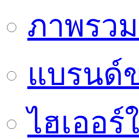
ภาพรวมบ
แบรนด์
ไฮเออร