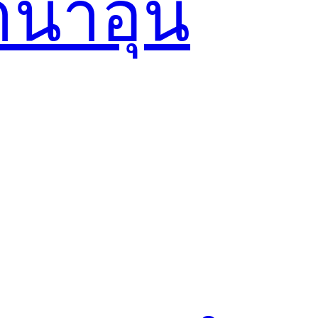
น้ำอุ่น