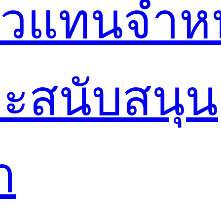
ตัวแทนจำห
ะสนับสนุน
า