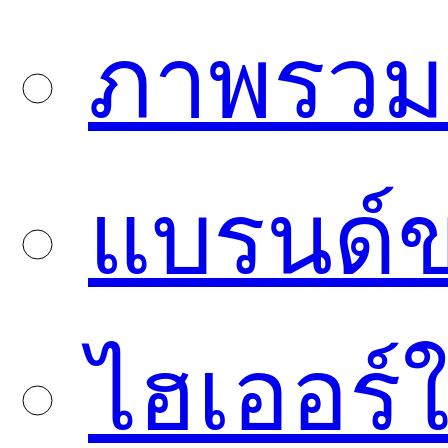
ภาพรวมบ
แบรนด์
ไฮเออร