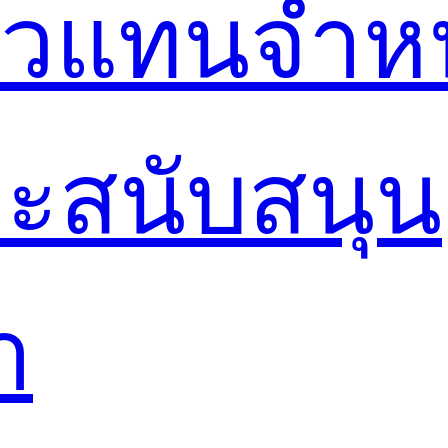
ตัวแทนจำห
ะสนับสนุน
า