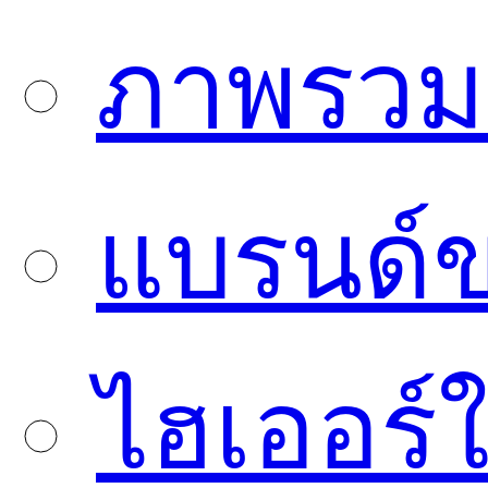
ภาพรวมบ
แบรนด์
ไฮเออร