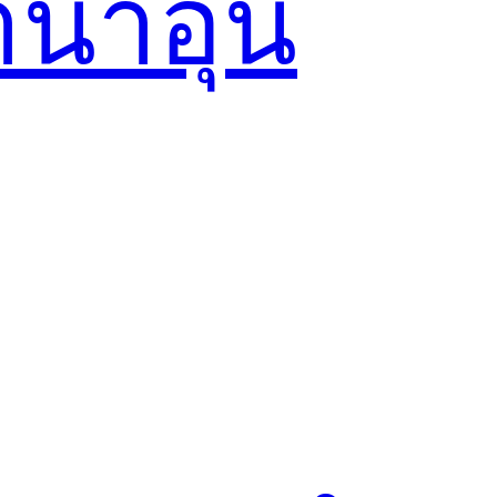
น้ำอุ่น