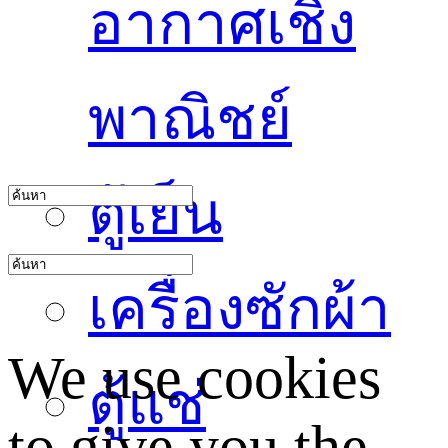
อากาศเชิง
พาณิชย์
ตู้เย็น
เครื่องซักผ้า
We use cookies
ตู้แช่
to give you the