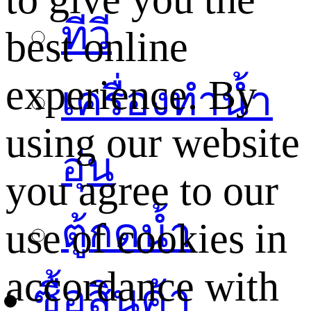
ทีวี
best online
experience. By
เครื่องทำน้ำ
using our website
อุ่น
you agree to our
ตู้กดน้ำ
use of cookies in
accordance with
ซื้อสินค้า