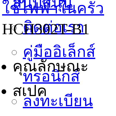
สนับสนุน
ใช้ไฟฟ้าในครัว
ติดต่อเรา
HCH302T-B1
คู่มืออิเล็กส์
คุณลักษณะ
ทรอนิกส์
สเปค
ลงทะเบียน