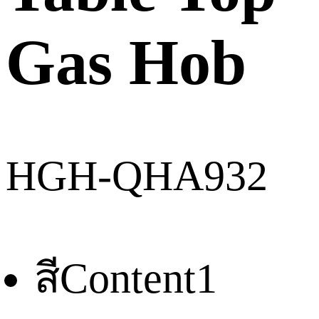
Gas Hob
HGH-QHA932
สี
Content1