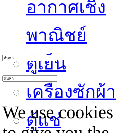
อากาศเชิง
พาณิชย์
ตู้เย็น
เครื่องซักผ้า
We use cookies
ตู้แช่
to give you the