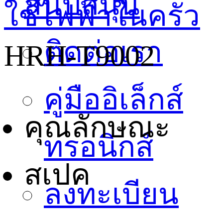
สนับสนุน
ใช้ไฟฟ้าในครัว
ติดต่อเรา
HRH-T9002
คู่มืออิเล็กส์
คุณลักษณะ
ทรอนิกส์
สเปค
ลงทะเบียน