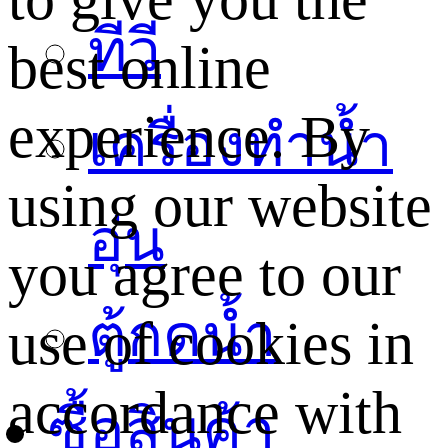
ทีวี
best online
experience. By
เครื่องทำน้ำ
using our website
อุ่น
you agree to our
ตู้กดน้ำ
use of cookies in
accordance with
ซื้อสินค้า