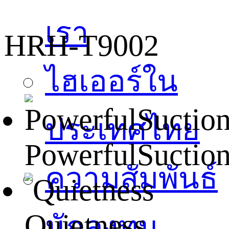
เรา
HRH-T9002
ไฮเออร์ใน
ประเทศไทย
PowerfulSuctio
ความสัมพันธ์
Quietness
นักลงทุน