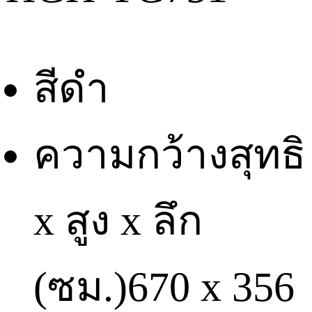
สี
ดำ
ความกว้างสุทธิ
x สูง x ลึก
(ซม.)
670 x 356