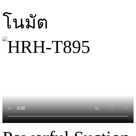
โนมัต