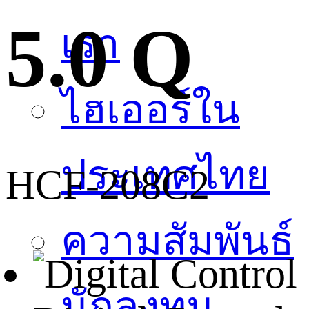
5.0 Q
เรา
ไฮเออร์ใน
ประเทศไทย
HCF-208C2
ความสัมพันธ์
นักลงทุน