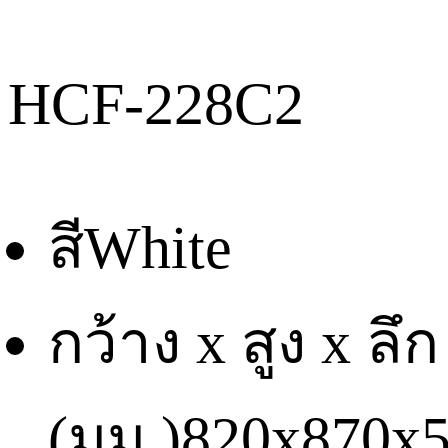
HCF-228C2
สี
White
กว้าง x สูง x ลึก
(มม.)
820x870x