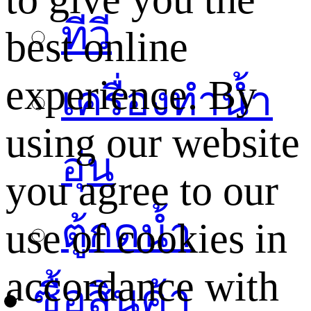
ทีวี
best online
experience. By
เครื่องทำน้ำ
using our website
อุ่น
you agree to our
ตู้กดน้ำ
use of cookies in
accordance with
ซื้อสินค้า