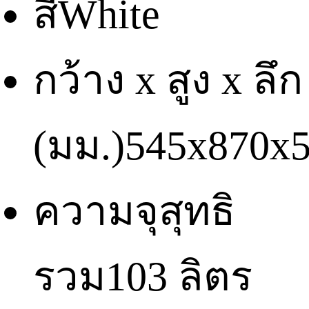
สี
White
กว้าง x สูง x ลึก
(มม.)
545x870x
ความจุสุทธิ
รวม
103 ลิตร