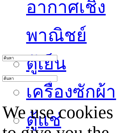
อากาศเชิง
พาณิชย์
ตู้เย็น
เครื่องซักผ้า
We use cookies
ตู้แช่
to give you the