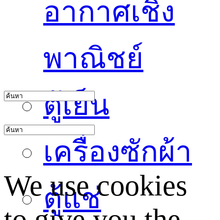
อากาศเชิง
พาณิชย์
ตู้เย็น
เครื่องซักผ้า
We use cookies
ตู้แช่
to give you the