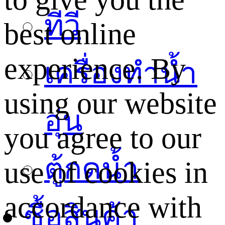
ทีวี
best online
experience. By
เครื่องทำน้ำ
using our website
อุ่น
you agree to our
ตู้กดน้ำ
use of cookies in
accordance with
ซื้อสินค้า