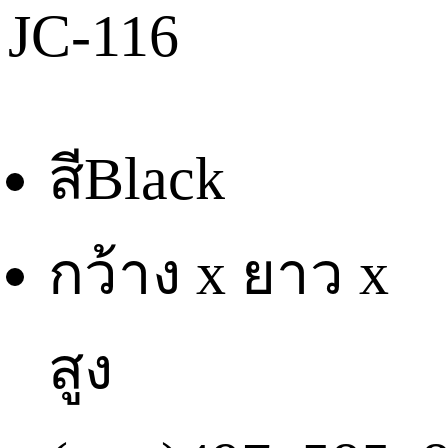
JC-116
สี
Black
กว้าง x ยาว x
สูง