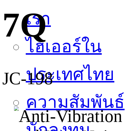
7Q
เรา
ไฮเออร์ใน
ประเทศไทย
JC-198
ความสัมพันธ์
นักลงทุน