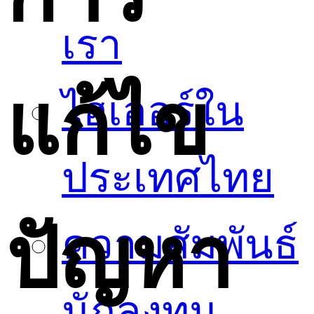
เรา
แก้ไข
ไฮเออร์ใน
ประเทศไทย
ปัญหา
ความสัมพันธ์
นักลงทุน