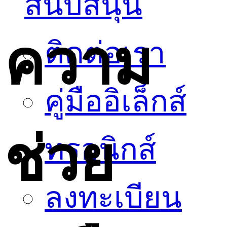
สนับสนุน
ความ
ติดต่อเรา
คู่มืออิเล็กส์
ช่วย
ทรอนิกส์
ลงทะเบียน