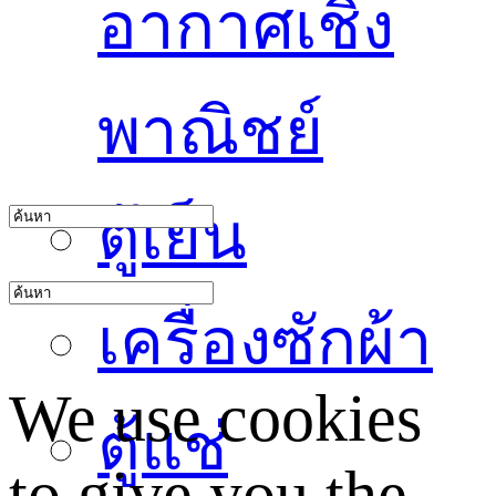
อากาศเชิง
พาณิชย์
ตู้เย็น
เครื่องซักผ้า
We use cookies
ตู้แช่
to give you the