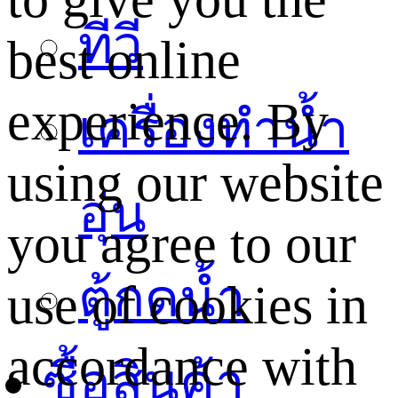
ทีวี
best online
experience. By
เครื่องทำน้ำ
using our website
อุ่น
you agree to our
ตู้กดน้ำ
use of cookies in
accordance with
ซื้อสินค้า