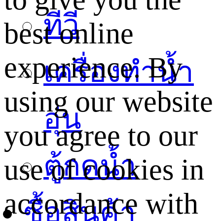
ทีวี
best online
experience. By
เครื่องทำน้ำ
using our website
อุ่น
you agree to our
ตู้กดน้ำ
use of cookies in
accordance with
ซื้อสินค้า