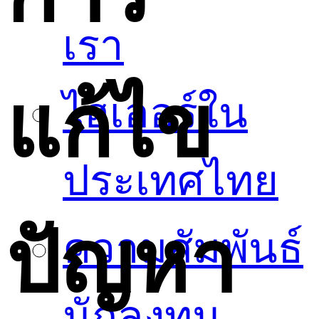
เรา
แก้ไข
ไฮเออร์ใน
ประเทศไทย
ปัญหา
ความสัมพันธ์
นักลงทุน