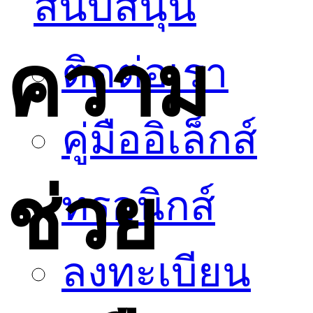
สนับสนุน
ความ
ติดต่อเรา
คู่มืออิเล็กส์
ช่วย
ทรอนิกส์
ลงทะเบียน