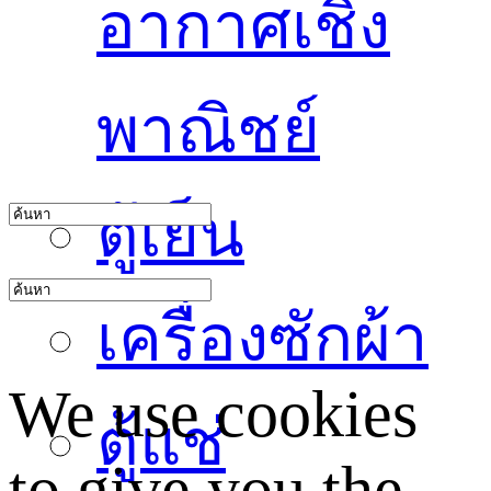
อากาศเชิง
พาณิชย์
ตู้เย็น
เครื่องซักผ้า
We use cookies
ตู้แช่
to give you the