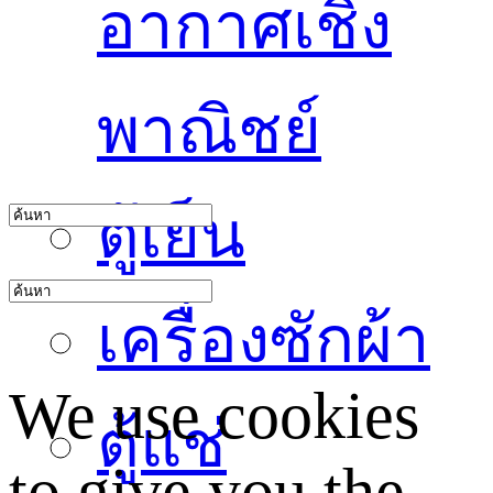
อากาศเชิง
พาณิชย์
ตู้เย็น
เครื่องซักผ้า
We use cookies
ตู้แช่
to give you the