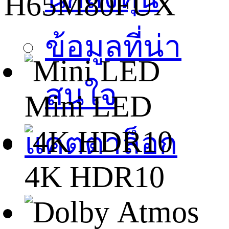
H65M80FUX
ข้อมูลที่น่า
สนใจ
Mini LED
แคตตาล็อก
4K HDR10