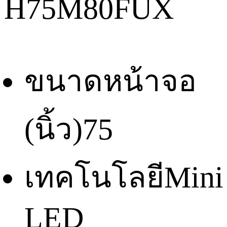
H75M80FUX
ขนาดหน้าจอ
(นิ้ว)
75
เทคโนโลยี
Mini
LED