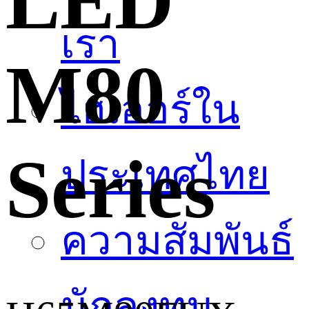
LED
เรา
M80
ไฮเออร์ใน
Series
ประเทศไทย
ความสัมพันธ์
นักลงทุน