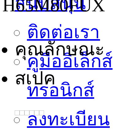
สนับสนุน
H65M80FUX
ติดต่อเรา
คุณลักษณะ
คู่มืออิเล็กส์
สเปค
ทรอนิกส์
ลงทะเบียน