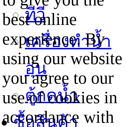
ทีวี
best online
experience. By
เครื่องทำน้ำ
using our website
อุ่น
you agree to our
ตู้กดน้ำ
use of cookies in
accordance with
ซื้อสินค้า