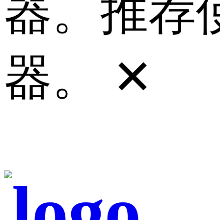
器。推荐使
器。
✕