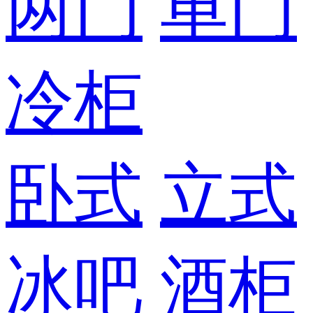
两门
单门
冷柜
卧式
立式
冰吧
酒柜