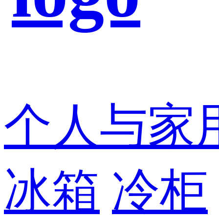
个人与家
冰箱
冷柜