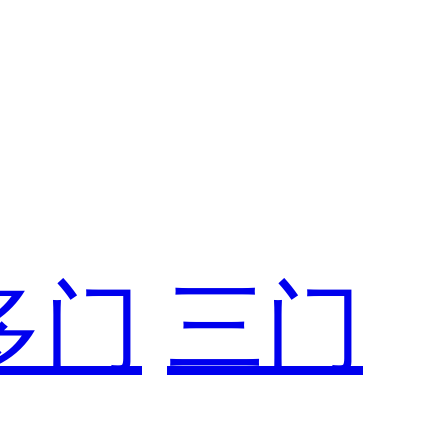
多门
三门