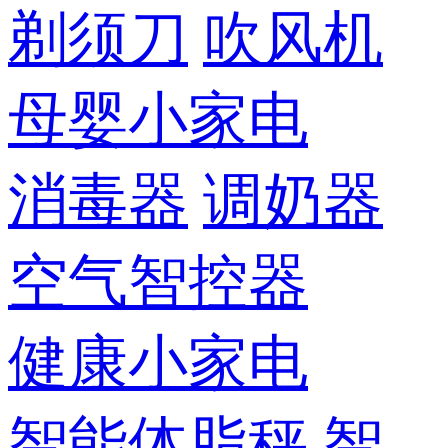
剃须刀
吹风机
母婴小家电
消毒器
调奶器
空气智控器
健康小家电
智能体脂秤
智