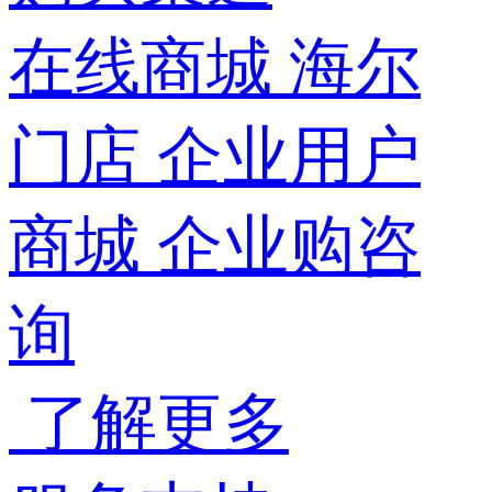
在线商城
海尔
门店
企业用户
商城
企业购咨
询
了解更多