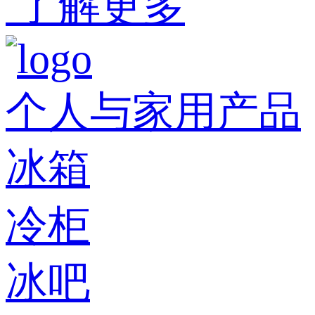
了解更多
个人与家用产品
冰箱
冷柜
冰吧