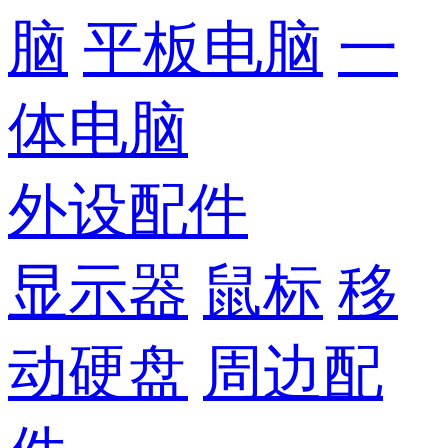
脑
平板电脑
一
体电脑
外设配件
显示器
鼠标
移
动硬盘
周边配