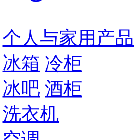
个人与家用产品
冰箱
冷柜
冰吧
酒柜
洗衣机
空调