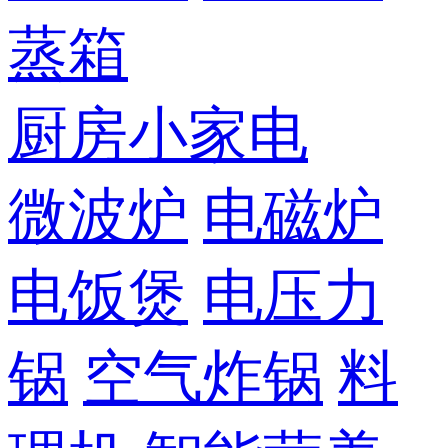
蒸箱
厨房小家电
微波炉
电磁炉
电饭煲
电压力
锅
空气炸锅
料