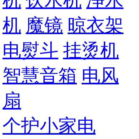
机
饮水机
净水
机
魔镜
晾衣架
电熨斗
挂烫机
智慧音箱
电风
扇
个护小家电