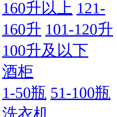
160升以上
121-
160升
101-120升
100升及以下
酒柜
1-50瓶
51-100瓶
洗衣机