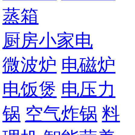
蒸箱
厨房小家电
微波炉
电磁炉
电饭煲
电压力
锅
空气炸锅
料