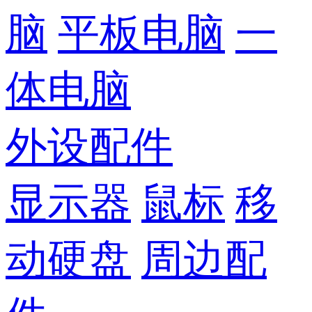
脑
平板电脑
一
体电脑
外设配件
显示器
鼠标
移
动硬盘
周边配