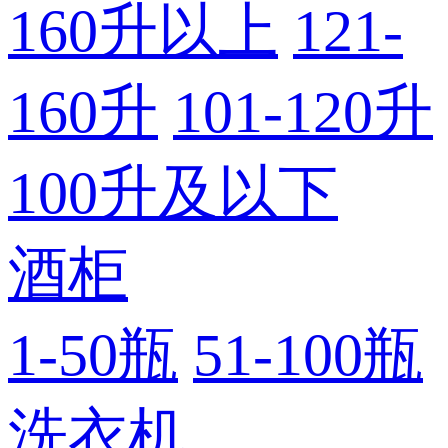
160升以上
121-
160升
101-120升
100升及以下
酒柜
1-50瓶
51-100瓶
洗衣机