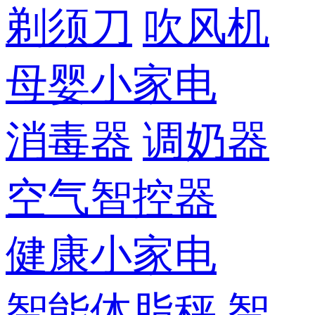
剃须刀
吹风机
母婴小家电
消毒器
调奶器
空气智控器
健康小家电
智能体脂秤
智