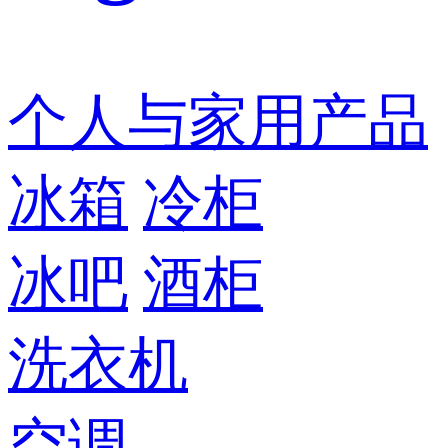
个人与家用产品
冰箱
冷柜
冰吧
酒柜
洗衣机
空调