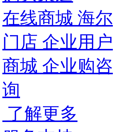
在线商城
海尔
门店
企业用户
商城
企业购咨
询
了解更多