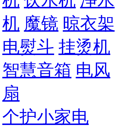
机
饮水机
净水
机
魔镜
晾衣架
电熨斗
挂烫机
智慧音箱
电风
扇
个护小家电