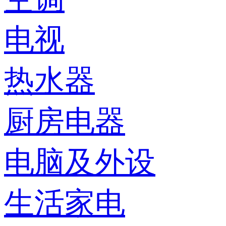
电视
热水器
厨房电器
电脑及外设
生活家电