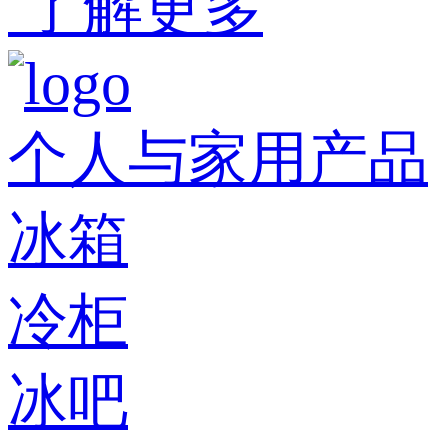
了解更多
个人与家用产品
冰箱
冷柜
冰吧