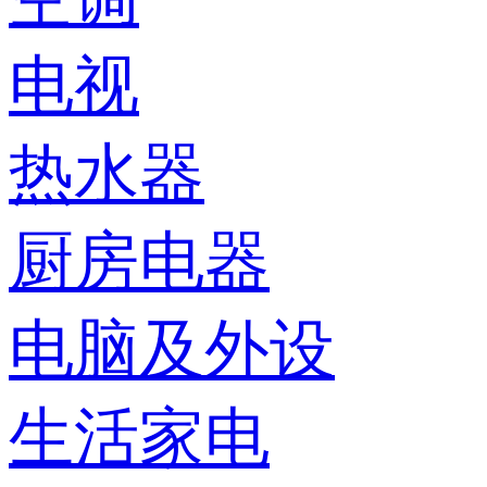
电视
热水器
厨房电器
电脑及外设
生活家电