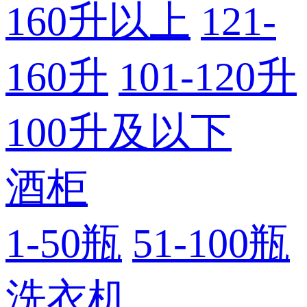
160升以上
121-
160升
101-120升
100升及以下
酒柜
1-50瓶
51-100瓶
洗衣机