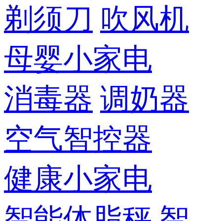
剃须刀
吹风机
母婴小家电
消毒器
调奶器
空气智控器
健康小家电
智能体脂秤
智