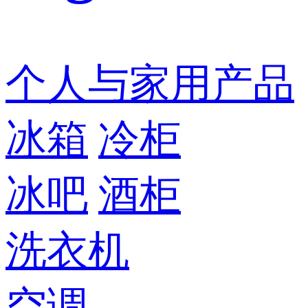
个人与家用产品
冰箱
冷柜
冰吧
酒柜
洗衣机
空调