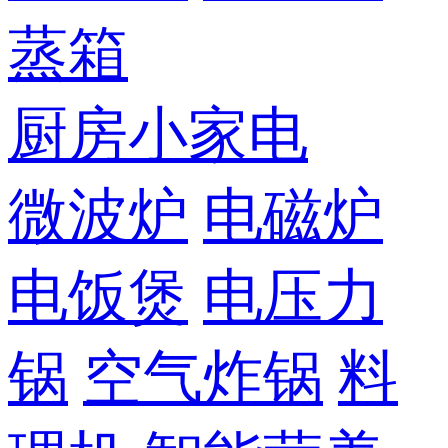
蒸箱
厨房小家电
微波炉
电磁炉
电饭煲
电压力
锅
空气炸锅
料