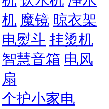
机
饮水机
净水
机
魔镜
晾衣架
电熨斗
挂烫机
智慧音箱
电风
扇
个护小家电