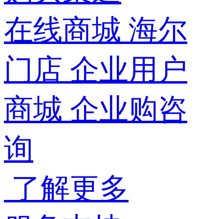
在线商城
海尔
门店
企业用户
商城
企业购咨
询
了解更多