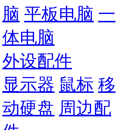
脑
平板电脑
一
体电脑
外设配件
显示器
鼠标
移
动硬盘
周边配