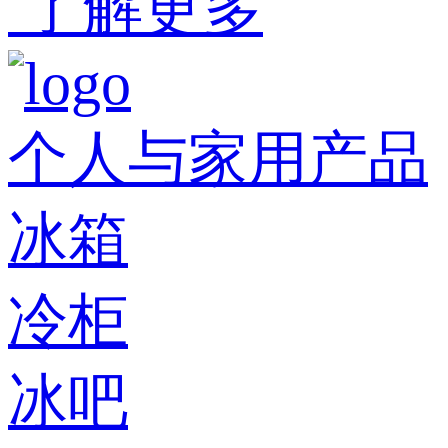
了解更多
个人与家用产品
冰箱
冷柜
冰吧