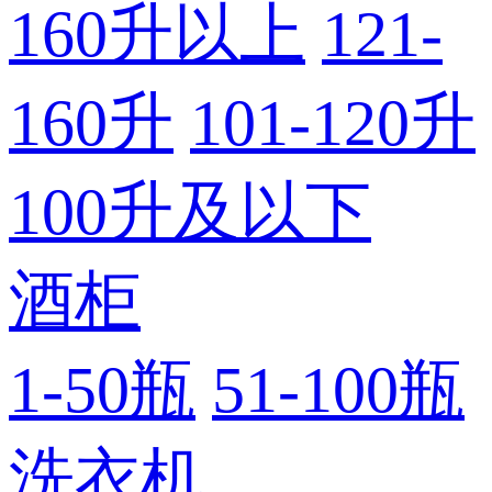
160升以上
121-
160升
101-120升
100升及以下
酒柜
1-50瓶
51-100瓶
洗衣机