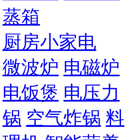
蒸箱
厨房小家电
微波炉
电磁炉
电饭煲
电压力
锅
空气炸锅
料