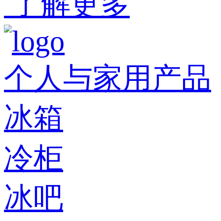
了解更多
个人与家用产品
冰箱
冷柜
冰吧