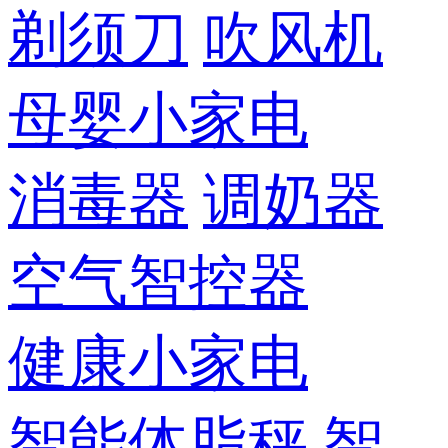
剃须刀
吹风机
母婴小家电
消毒器
调奶器
空气智控器
健康小家电
智能体脂秤
智