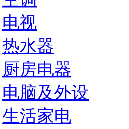
电视
热水器
厨房电器
电脑及外设
生活家电