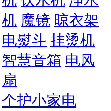
机
饮水机
净水
机
魔镜
晾衣架
电熨斗
挂烫机
智慧音箱
电风
扇
个护小家电