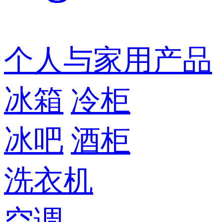
个人与家用产品
冰箱
冷柜
冰吧
酒柜
洗衣机
空调