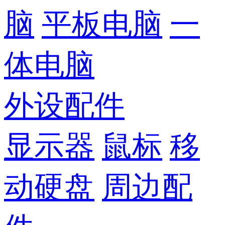
脑
平板电脑
一
体电脑
外设配件
显示器
鼠标
移
动硬盘
周边配